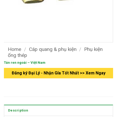
Home
/
Cáp quang & phụ kiện
/
Phụ kiện
ống thép
Tán ren ngoài – Việt Nam
Đăng ký Đại Lý - Nhận Gía Tốt Nhất >> Xem Ngay
Description