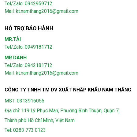
Tel/Zalo: 0942959712
Mail: kt.namthang2016@gmail.com
HỖ TRỢ BẢO HÀNH
MR.TÀI
Tel/Zalo: 0949181712
MR.DANH
Tel/Zalo: 0942181712
Mail: kt.namthang2016@gmail.com
CÔNG TY TNHH TM DV XUẤT NHẬP KHẨU NAM THẮNG
MST: 0313916055
Địa chỉ: 119 Lý Phục Man, Phường Bình Thuận, Quận 7,
Thành phố Hồ Chí Minh, Việt Nam
Tel:
0283 773 0123