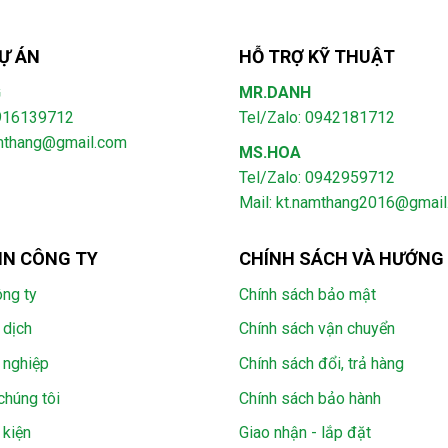
Ự ÁN
HỖ TRỢ KỸ THUẬT
G
MR.DANH
0916139712
Tel/Zalo: 0942181712
amthang@gmail.com
MS.HOA
Tel/Zalo: 0942959712
Mail: kt.namthang2016@gmai
IN CÔNG TY
CHÍNH SÁCH VÀ HƯỚNG
ông ty
Chính sách bảo mật
 dịch
Chính sách vận chuyển
 nghiệp
Chính sách đổi, trả hàng
chúng tôi
Chính sách bảo hành
 kiện
Giao nhận - lắp đặt