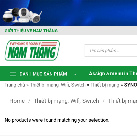
Skip
to
content
GIỚI THIỆU VỀ NAM THẮNG
Tìm
kiếm
sản
phẩm
Assign a menu in T
DANH MỤC SẢN PHẨM
Trang chủ
»
Thiết bị mạng, Wifi, Switch
»
Thiết bị mạng
»
SYNO
Home
/
Thiết bị mạng, Wifi, Switch
/
Thiết bị mạ
No products were found matching your selection.