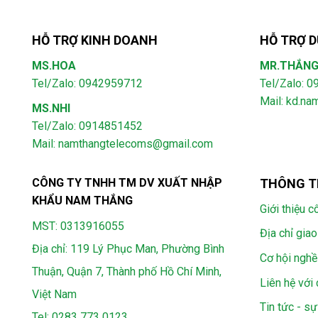
HỖ TRỢ KINH DOANH
HỖ TRỢ D
MS.HOA
MR.THẮN
Tel/Zalo: 0942959712
Tel/Zalo: 
Mail: kd.n
MS.NHI
Tel/Zalo: 0914851452
Mail:
namthangtelecoms@gmail.com
CÔNG TY TNHH TM DV XUẤT NHẬP
THÔNG T
KHẨU NAM THẮNG
Giới thiệu c
MST: 0313916055
Địa chỉ giao
Địa chỉ: 119 Lý Phục Man, Phường Bình
Cơ hội nghề
Thuận, Quận 7, Thành phố Hồ Chí Minh,
Liên hệ với 
Việt Nam
Tin tức - sự
Tel:
0283 773 0123