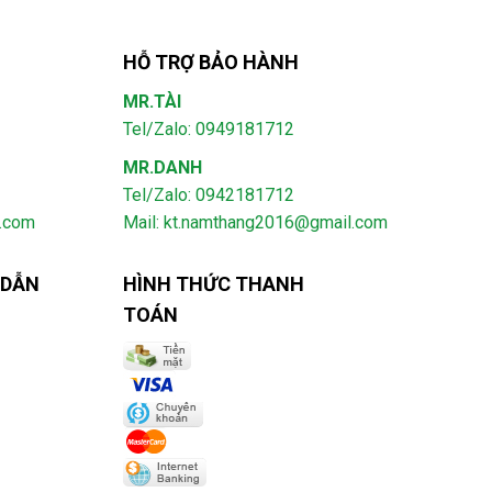
HỖ TRỢ BẢO HÀNH
MR.TÀI
Tel/Zalo: 0949181712
MR.DANH
Tel/Zalo: 0942181712
l.com
Mail: kt.namthang2016@gmail.com
 DẪN
HÌNH THỨC THANH
TOÁN