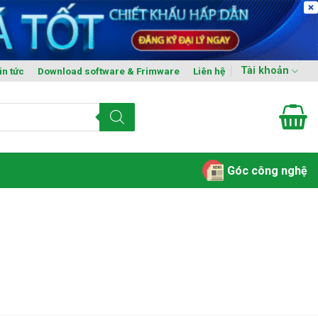
Tài khoản
in tức
Download software & Frimware
Liên hệ
Góc công nghệ