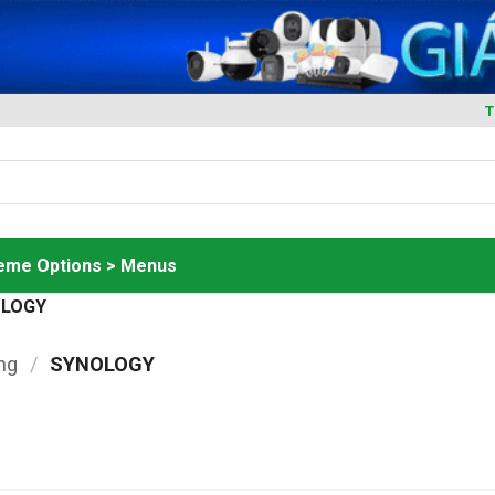
T
heme Options > Menus
LOGY
ng
/
SYNOLOGY