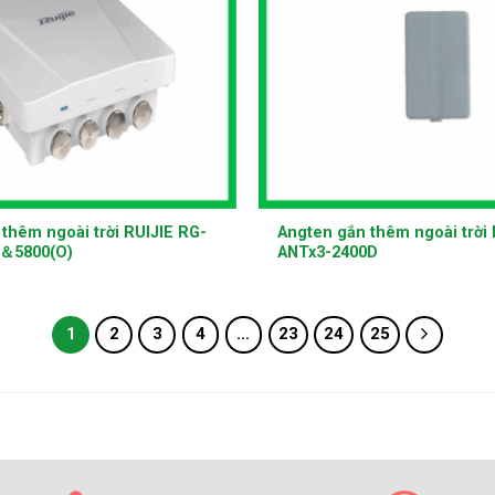
+
thêm ngoài trời RUIJIE RG-
Angten gắn thêm ngoài trời 
＆5800(O)
ANTx3-2400D
1
2
3
4
…
23
24
25