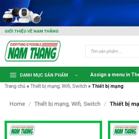
Skip
to
content
GIỚI THIỆU VỀ NAM THẮNG
Tìm
kiếm
sản
phẩm
Assign a menu in T
DANH MỤC SẢN PHẨM
Trang chủ
»
Thiết bị mạng, Wifi, Switch
»
Thiết bị mạng
Home
/
Thiết bị mạng, Wifi, Switch
/
Thiết bị m