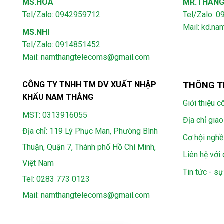
MS.HOA
MR.THẮN
Tel/Zalo: 0942959712
Tel/Zalo: 
Mail: kd.n
MS.NHI
Tel/Zalo: 0914851452
Mail:
namthangtelecoms@gmail.com
CÔNG TY TNHH TM DV XUẤT NHẬP
THÔNG T
KHẨU NAM THẮNG
Giới thiệu c
MST: 0313916055
Địa chỉ giao
Địa chỉ: 119 Lý Phục Man, Phường Bình
Cơ hội nghề
Thuận, Quận 7, Thành phố Hồ Chí Minh,
Liên hệ với 
Việt Nam
Tin tức - sự
Tel:
0283 773 0123
Mail:
namthangtelecoms@gmail.com