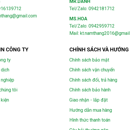
G
MR.DANH
0916139712
Tel/Zalo: 0942181712
amthang@gmail.com
MS.HOA
Tel/Zalo: 0942959712
Mail: kt.namthang2016@gmai
IN CÔNG TY
CHÍNH SÁCH VÀ HƯỚNG
ông ty
Chính sách bảo mật
 dịch
Chính sách vận chuyển
 nghiệp
Chính sách đổi, trả hàng
chúng tôi
Chính sách bảo hành
 kiện
Giao nhận - lắp đặt
Hướng dẫn mua hàng
Hình thức thanh toán