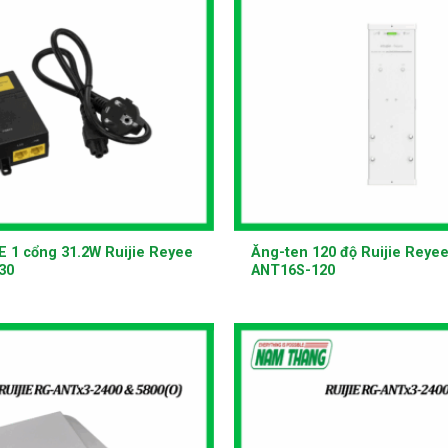
+
 1 cổng 31.2W Ruijie Reyee
Ăng-ten 120 độ Ruijie Reye
30
ANT16S-120