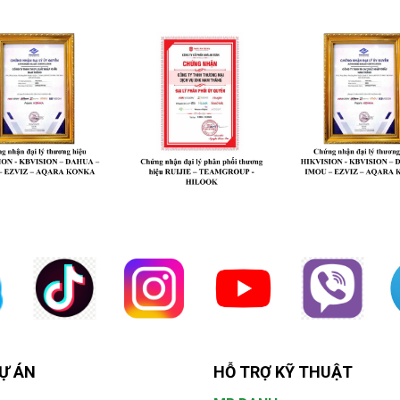
Ự ÁN
HỖ TRỢ KỸ THUẬT