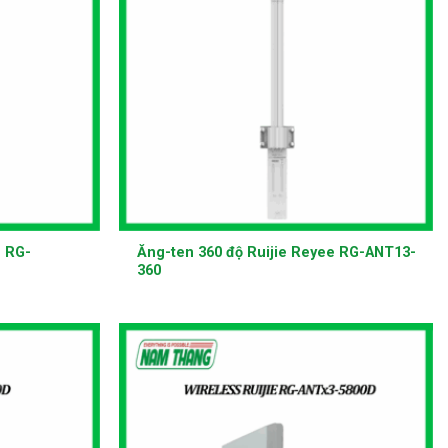
+
e RG-
Ăng-ten 360 độ Ruijie Reyee RG-ANT13-
360