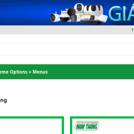
T
heme Options > Menus
ạng