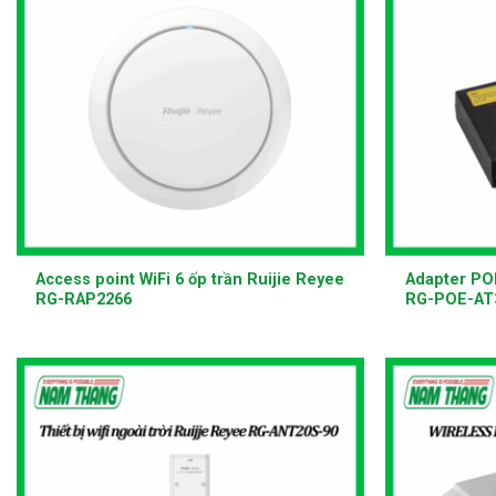
+
+
Access point WiFi 6 ốp trần Ruijie Reyee
Adapter POE
RG-RAP2266
RG-POE-AT