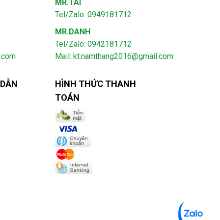
MR.TÀI
Tel/Zalo: 0949181712
MR.DANH
Tel/Zalo: 0942181712
l.com
Mail: kt.namthang2016@gmail.com
 DẪN
HÌNH THỨC THANH
TOÁN