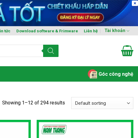
Tài khoản
in tức
Download software & Frimware
Liên hệ
Góc công nghệ
Showing 1–12 of 294 results