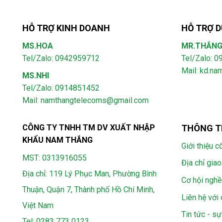
HỖ TRỢ KINH DOANH
HỖ TRỢ D
MS.HOA
MR.THẮN
Tel/Zalo: 0942959712
Tel/Zalo: 
Mail: kd.n
MS.NHI
Tel/Zalo: 0914851452
Mail:
namthangtelecoms@gmail.com
CÔNG TY TNHH TM DV XUẤT NHẬP
THÔNG T
KHẨU NAM THẮNG
Giới thiệu c
MST: 0313916055
Địa chỉ giao
Địa chỉ: 119 Lý Phục Man, Phường Bình
Cơ hội nghề
Thuận, Quận 7, Thành phố Hồ Chí Minh,
Liên hệ với 
Việt Nam
Tin tức - sự
Tel:
0283 773 0123