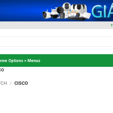
T
heme Options > Menus
CO
TCH
/
CISCO