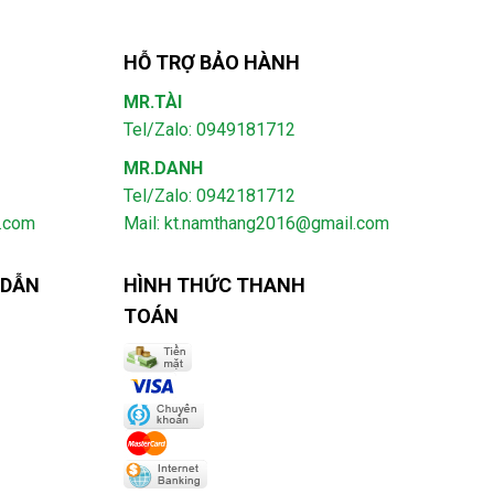
HỖ TRỢ BẢO HÀNH
MR.TÀI
Tel/Zalo: 0949181712
MR.DANH
Tel/Zalo: 0942181712
l.com
Mail: kt.namthang2016@gmail.com
 DẪN
HÌNH THỨC THANH
TOÁN