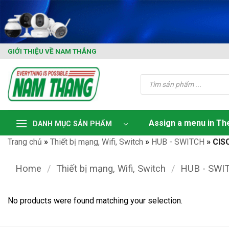
Skip
to
content
GIỚI THIỆU VỀ NAM THẮNG
Tìm
kiếm
sản
phẩm
Assign a menu in T
DANH MỤC SẢN PHẨM
Trang chủ
»
Thiết bị mạng, Wifi, Switch
»
HUB - SWITCH
»
CIS
Home
/
Thiết bị mạng, Wifi, Switch
/
HUB - SWI
No products were found matching your selection.