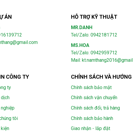
Ự ÁN
HỖ TRỢ KỸ THUẬT
G
MR.DANH
0916139712
Tel/Zalo: 0942181712
amthang@gmail.com
MS.HOA
Tel/Zalo: 0942959712
Mail: kt.namthang2016@gmai
IN CÔNG TY
CHÍNH SÁCH VÀ HƯỚNG
ông ty
Chính sách bảo mật
 dịch
Chính sách vận chuyển
 nghiệp
Chính sách đổi, trả hàng
chúng tôi
Chính sách bảo hành
 kiện
Giao nhận - lắp đặt