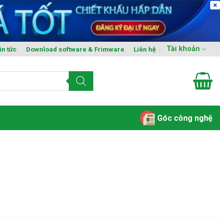
Tài khoản
in tức
Download software & Frimware
Liên hệ
Góc công nghệ