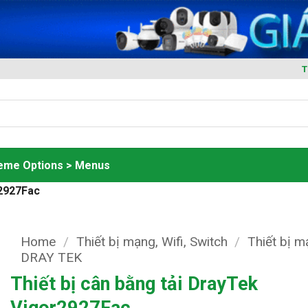
T
heme Options > Menus
r2927Fac
Home
/
Thiết bị mạng, Wifi, Switch
/
Thiết bị 
DRAY TEK
Thiết bị cân bằng tải DrayTek
Vigor2927Fac