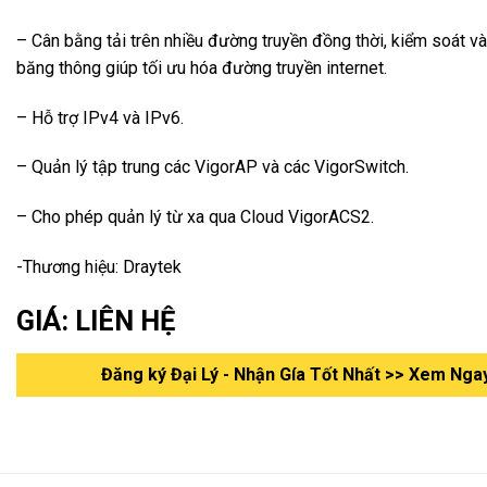
– Cân bằng tải trên nhiều đường truyền đồng thời, kiểm soát và
băng thông giúp tối ưu hóa đường truyền internet.
– Hỗ trợ IPv4 và IPv6.
– Quản lý tập trung các VigorAP và các VigorSwitch.
– Cho phép quản lý từ xa qua Cloud VigorACS2.
-Thương hiệu: Draytek
GIÁ: LIÊN HỆ
Đăng ký Đại Lý - Nhận Gía Tốt Nhất >> Xem Nga