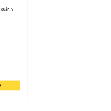
 quản lý
y