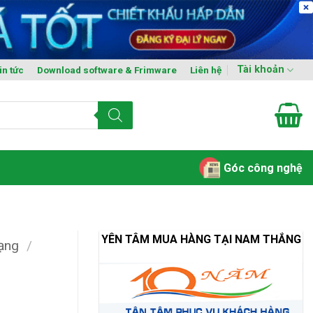
Tài khoản
in tức
Download software & Frimware
Liên hệ
Góc công nghệ
YÊN TÂM MUA HÀNG TẠI NAM THẮNG
mạng
/