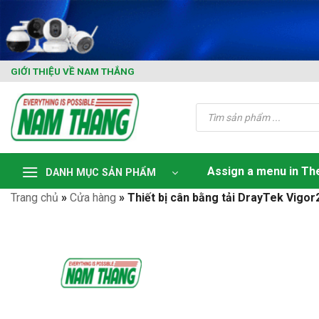
Skip
to
content
GIỚI THIỆU VỀ NAM THẮNG
Tìm
kiếm
sản
phẩm
Assign a menu in T
DANH MỤC SẢN PHẨM
Trang chủ
»
Cửa hàng
»
Thiết bị cân bằng tải DrayTek Vigo