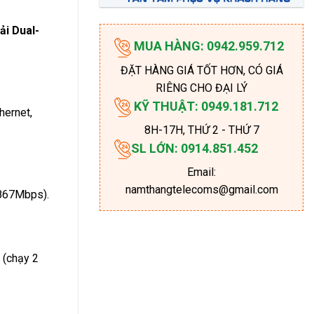
ải Dual-
MUA HÀNG: 0942.959.712
ĐẶT HÀNG GIÁ TỐT HƠN, CÓ GIÁ
RIÊNG CHO ĐẠI LÝ
KỸ THUẬT: 0949.181.712
ernet,
8H-17H
, THỨ 2 - THỨ 7
SL LỚN: 0914.851.452
Email:
namthangtelecoms@gmail.com
867Mbps).
 (chạy 2