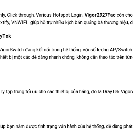
nly, Click through, Various Hotspot Login,
Vigor2927Fac
còn cho 
tify, VNWIFI…giúp hỗ trợ nhiều kịch bản quảng bá thương hiệu, c
ayTek
VigorSwitch đang kết nối trong hệ thống, với số lương AP/Swit
iết bị một các dễ dàng nhanh chóng, không cần thao tác trên từng t
 tập trung tối ưu cho các thiết bị của hãng, đó là DrayTek Vigor
 Giúp bạn nắm được tình trạng vận hành của hệ thống, dễ dàng phát 