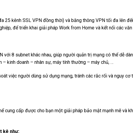
i đa 25 kênh SSL VPN đồng thời) và băng thông VPN tối đa lên đế
ghiệp, để triển khai giải pháp Work from Home và kết nối các văn
 với 8 subnet khác nhau, giúp người quản trị mạng có thể dễ dà
án – kinh doanh – nhân sự, máy tính thường – máy chủ, …
soát việc người dùng sử dụng mạng, tránh các rắc rối và nguy c
thể cung cấp được cho bạn một giải pháp bảo mật mạnh mẽ và khôn
t kê như: