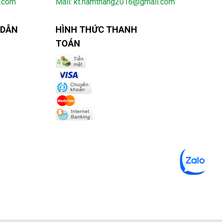
l.com
Mail: kt.namthang2016@gmail.com
 DẪN
HÌNH THỨC THANH
TOÁN