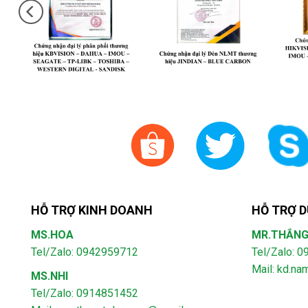
HỖ TRỢ KINH DOANH
HỖ TRỢ D
MS.HOA
MR.THẮN
Tel/Zalo: 0942959712
Tel/Zalo: 
Mail: kd.n
MS.NHI
Tel/Zalo: 0914851452