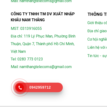
Mail:
namthangtelecoms@gmail.com
CÔNG TY TNHH TM DV XUẤT NHẬP
THÔNG T
KHẨU NAM THẮNG
Giới thiệu c
MST: 0313916055
Địa chỉ giao
Địa chỉ: 119 Lý Phục Man, Phường Bình
Cơ hội nghề
Thuận, Quận 7, Thành phố Hồ Chí Minh,
Liên hệ với 
Việt Nam
Tin tức - sự
Tel:
0283 773 0123
Mail:
namthangtelecoms@gmail.com
0942959712