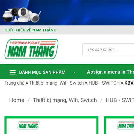
Skip
to
content
GIỚI THIỆU VỀ NAM THẮNG
Tìm
kiếm
sản
phẩm
Assign a menu in T
DANH MỤC SẢN PHẨM
Trang chủ
»
Thiết bị mạng, Wifi, Switch
»
HUB - SWITCH
»
KBV
Home
/
Thiết bị mạng, Wifi, Switch
/
HUB - SWI