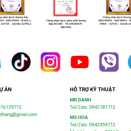
Ự ÁN
HỖ TRỢ KỸ THUẬT
G
MR.DANH
0916139712
Tel/Zalo: 0942181712
amthang@gmail.com
MS.HOA
Tel/Zalo: 0942959712