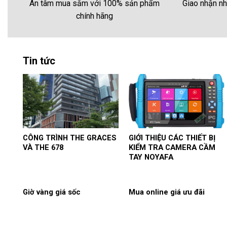
Giao nhận nh
An tâm mua sắm với 100% sản phẩm
chính hãng
Tin tức
CÔNG TRÌNH THE GRACES
GIỚI THIỆU CÁC THIẾT BỊ
VÀ THE 678
KIỂM TRA CAMERA CẦM
TAY NOYAFA
Giờ vàng giá sốc
Mua online giá ưu đãi