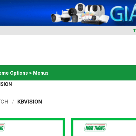
T
heme Options > Menus
ISION
TCH
/
KBVISION