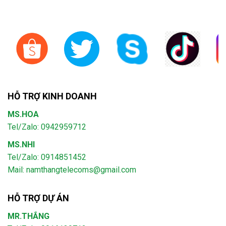
HỖ TRỢ KINH DOANH
MS.HOA
Tel/Zalo: 0942959712
MS.NHI
Tel/Zalo: 0914851452
Mail:
namthangtelecoms@gmail.com
HỖ TRỢ DỰ ÁN
MR.THẮNG