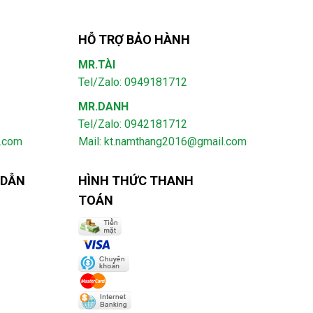
HỖ TRỢ BẢO HÀNH
MR.TÀI
Tel/Zalo: 0949181712
MR.DANH
Tel/Zalo: 0942181712
l.com
Mail: kt.namthang2016@gmail.com
 DẪN
HÌNH THỨC THANH
TOÁN