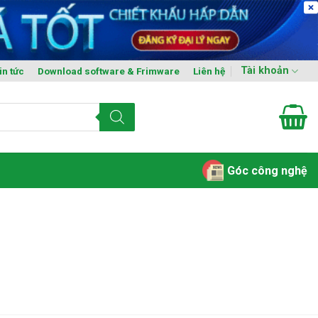
Tài khoản
in tức
Download software & Frimware
Liên hệ
Góc công nghệ