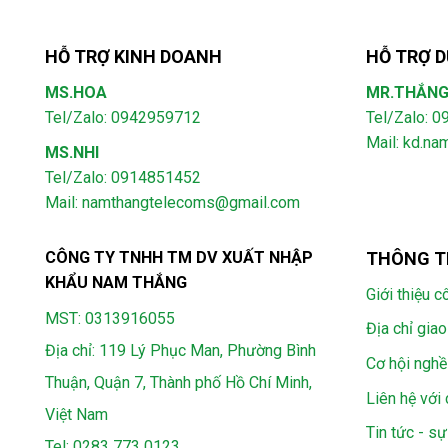
HỖ TRỢ KINH DOANH
HỖ TRỢ D
MS.HOA
MR.THẮN
Tel/Zalo: 0942959712
Tel/Zalo: 
Mail: kd.n
MS.NHI
Tel/Zalo: 0914851452
Mail:
namthangtelecoms@gmail.com
CÔNG TY TNHH TM DV XUẤT NHẬP
THÔNG T
KHẨU NAM THẮNG
Giới thiệu c
MST: 0313916055
Địa chỉ giao
Địa chỉ: 119 Lý Phục Man, Phường Bình
Cơ hội nghề
Thuận, Quận 7, Thành phố Hồ Chí Minh,
Liên hệ với 
Việt Nam
Tin tức - sự
Tel:
0283 773 0123