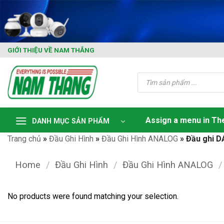
Skip
to
content
GIỚI THIỆU VỀ NAM THẮNG
Tìm
kiếm
sản
phẩm
Assign a menu in T
DANH MỤC SẢN PHẨM
Trang chủ
»
Đầu Ghi Hình
»
Đầu Ghi Hình ANALOG
»
Đầu ghi 
Home
/
Đầu Ghi Hình
/
Đầu Ghi Hình ANALOG
/
No products were found matching your selection.