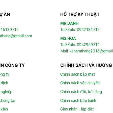
Ự ÁN
HỖ TRỢ KỸ THUẬT
G
MR.DANH
0916139712
Tel/Zalo: 0942181712
amthang@gmail.com
MS.HOA
Tel/Zalo: 0942959712
Mail: kt.namthang2016@gmai
IN CÔNG TY
CHÍNH SÁCH VÀ HƯỚNG
ông ty
Chính sách bảo mật
 dịch
Chính sách vận chuyển
 nghiệp
Chính sách đổi, trả hàng
chúng tôi
Chính sách bảo hành
 kiện
Giao nhận - lắp đặt