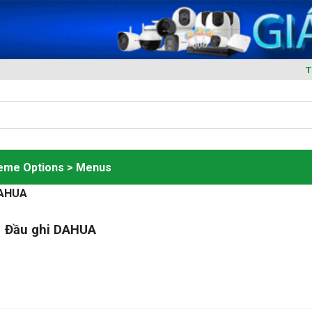
T
heme Options > Menus
DAHUA
Đầu ghi DAHUA