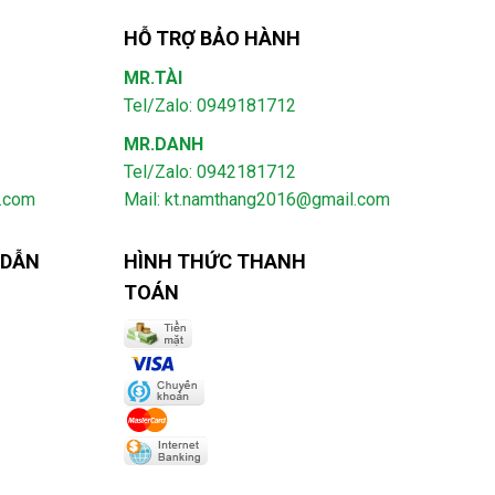
HỖ TRỢ BẢO HÀNH
MR.TÀI
Tel/Zalo: 0949181712
MR.DANH
Tel/Zalo: 0942181712
l.com
Mail: kt.namthang2016@gmail.com
 DẪN
HÌNH THỨC THANH
TOÁN