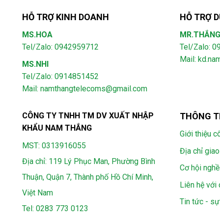
HỖ TRỢ KINH DOANH
HỖ TRỢ D
MS.HOA
MR.THẮN
Tel/Zalo: 0942959712
Tel/Zalo: 
Mail: kd.n
MS.NHI
Tel/Zalo: 0914851452
Mail:
namthangtelecoms@gmail.com
CÔNG TY TNHH TM DV XUẤT NHẬP
THÔNG T
KHẨU NAM THẮNG
Giới thiệu c
MST: 0313916055
Địa chỉ giao
Địa chỉ: 119 Lý Phục Man, Phường Bình
Cơ hội nghề
Thuận, Quận 7, Thành phố Hồ Chí Minh,
Liên hệ với 
Việt Nam
Tin tức - sự
Tel:
0283 773 0123