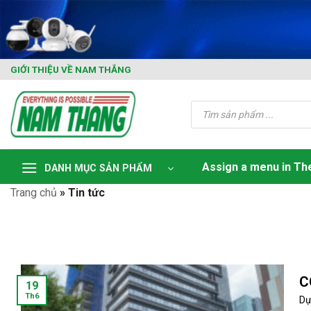
Skip
to
content
GIỚI THIỆU VỀ NAM THẮNG
Tìm
kiếm
sản
phẩm
Assign a menu in T
DANH MỤC SẢN PHẨM
Trang chủ
»
Tin tức
C
19
Th6
Dự