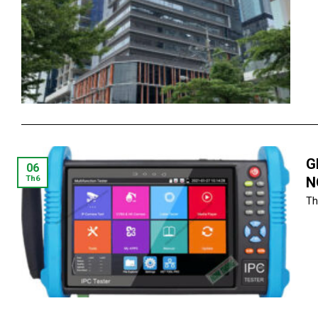
G
06
Th6
N
Th