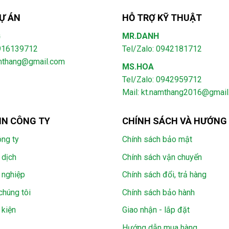
Ự ÁN
HỖ TRỢ KỸ THUẬT
G
MR.DANH
0916139712
Tel/Zalo: 0942181712
amthang@gmail.com
MS.HOA
Tel/Zalo: 0942959712
Mail: kt.namthang2016@gmai
IN CÔNG TY
CHÍNH SÁCH VÀ HƯỚNG
ông ty
Chính sách bảo mật
 dịch
Chính sách vận chuyển
 nghiệp
Chính sách đổi, trả hàng
chúng tôi
Chính sách bảo hành
 kiện
Giao nhận - lắp đặt
Hướng dẫn mua hàng