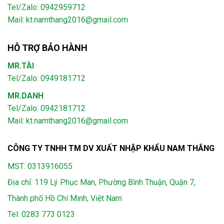
Tel/Zalo: 0942959712
Mail: kt.namthang2016@gmail.com
HỖ TRỢ BẢO HÀNH
MR.TÀI
Tel/Zalo: 0949181712
MR.DANH
Tel/Zalo: 0942181712
Mail: kt.namthang2016@gmail.com
CÔNG TY TNHH TM DV XUẤT NHẬP KHẨU NAM THẮNG
MST: 0313916055
Địa chỉ: 119 Lý Phục Man, Phường Bình Thuận, Quận 7,
Thành phố Hồ Chí Minh, Việt Nam
Tel:
0283 773 0123