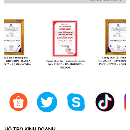
HỖ TRỢ KINH DOANH