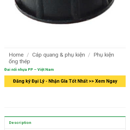
Home
/
Cáp quang & phụ kiện
/
Phụ kiện
ống thép
Đai nối nhựa PP – Việt Nam
Đăng ký Đại Lý - Nhận Gía Tốt Nhất >> Xem Ngay
Description