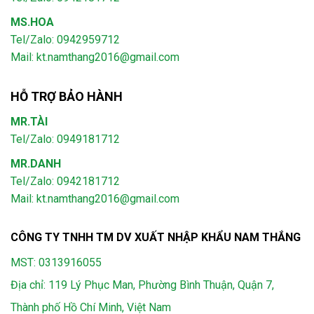
MS.HOA
Tel/Zalo: 0942959712
Mail: kt.namthang2016@gmail.com
HỖ TRỢ BẢO HÀNH
MR.TÀI
Tel/Zalo: 0949181712
MR.DANH
Tel/Zalo: 0942181712
Mail: kt.namthang2016@gmail.com
CÔNG TY TNHH TM DV XUẤT NHẬP KHẨU NAM THẮNG
MST: 0313916055
Địa chỉ: 119 Lý Phục Man, Phường Bình Thuận, Quận 7,
Thành phố Hồ Chí Minh, Việt Nam