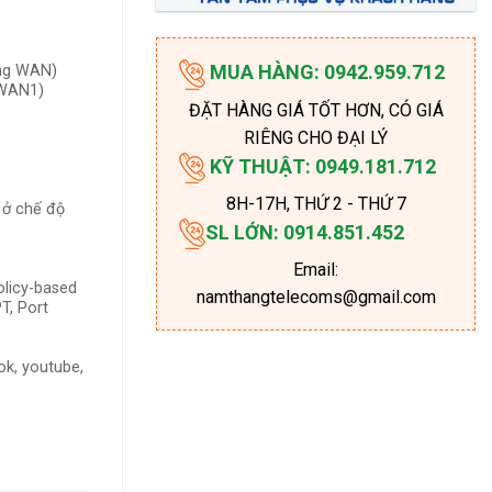
MUA HÀNG: 0942.959.712
ổng WAN)
 WAN1)
ĐẶT HÀNG GIÁ TỐT HƠN, CÓ GIÁ
RIÊNG CHO ĐẠI LÝ
KỸ THUẬT: 0949.181.712
8H-17H
, THỨ 2 - THỨ 7
i ở chế độ
SL LỚN: 0914.851.452
Email:
olicy-based
namthangtelecoms@gmail.com
T, Port
ok, youtube,