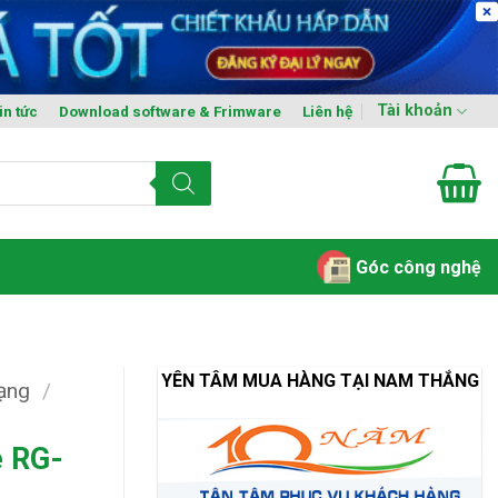
Tài khoản
in tức
Download software & Frimware
Liên hệ
Góc công nghệ
YÊN TÂM MUA HÀNG TẠI NAM THẮNG
mạng
/
e RG-