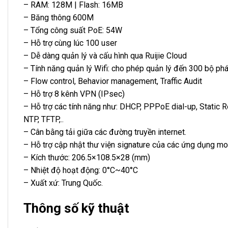
– RAM: 128M | Flash: 16MB
– Băng thông 600M
– Tổng công suất PoE: 54W
– Hỗ trợ cùng lúc 100 user
– Dễ dàng quản lý và cấu hình qua Ruijie Cloud
– Tính năng quản lý Wifi: cho phép quản lý đến 300 bộ phá
– Flow control, Behavior management, Traffic Audit
– Hỗ trợ 8 kênh VPN (IPsec)
– Hỗ trợ các tính năng như: DHCP, PPPoE dial-up, Static 
NTP, TFTP,..
– Cân bằng tải giữa các đường truyền internet.
– Hỗ trợ cập nhật thư viện signature của các ứng dụng mo
– Kích thước: 206.5×108.5×28 (mm)
– Nhiệt độ hoạt động: 0°C~40°C
– Xuất xứ: Trung Quốc.
Thông số kỹ thuật