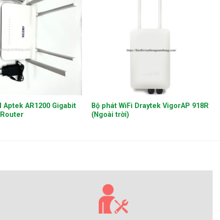
+
I Aptek AR1200 Gigabit
Bộ phát WiFi Draytek VigorAP 918R
 Router
(Ngoài trời)