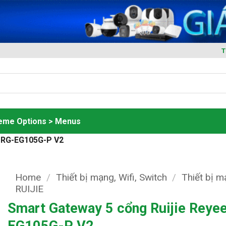
T
heme Options > Menus
e RG-EG105G-P V2
Home
/
Thiết bị mạng, Wifi, Switch
/
Thiết bị 
RUIJIE
Smart Gateway 5 cổng Ruijie Reye
EG105G-P V2