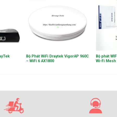
+
+
rayTek
Bộ Phát WiFi Draytek VigorAP 960C
Bộ phát WIF
– WiFi 6 AX1800
Wi-Fi Mesh