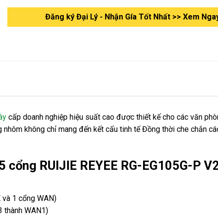
Đăng ký Đại Lý - Nhận Gía Tốt Nhất >> Xem Nga
ây
cấp doanh nghiệp hiệu suất cao được thiết kế cho các văn ph
 nhôm không chỉ mang đến kết cấu tinh tế Đồng thời che chắn các
 5 cổng RUIJIE REYEE RG-EG105G-P V
E và 1 cổng WAN)
 3 thành WAN1)