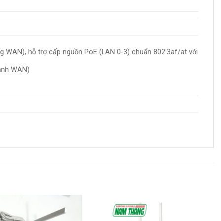
g WAN), hỗ trợ cấp nguồn PoE (LAN 0-3) chuẩn 802.3af/at với
hành WAN)