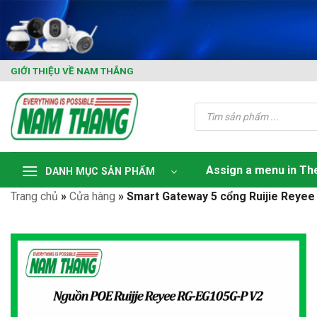
Skip
to
content
GIỚI THIỆU VỀ NAM THẮNG
Tìm
kiếm
sản
phẩm
Assign a menu in T
DANH MỤC SẢN PHẨM
Trang chủ
»
Cửa hàng
»
Smart Gateway 5 cổng Ruijie Reye