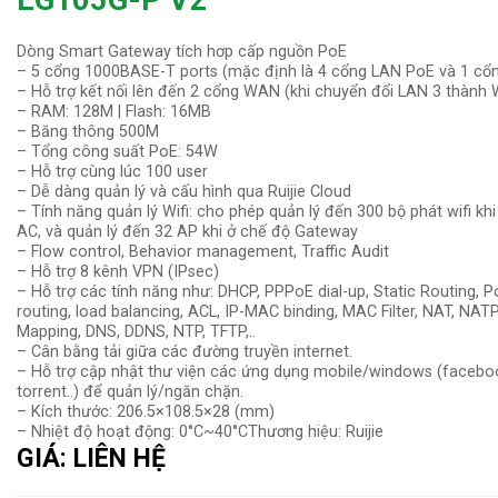
Dòng Smart Gateway tích hơp cấp nguồn PoE
– 5 cổng 1000BASE-T ports (mặc định là 4 cổng LAN PoE và 1 c
– Hỗ trợ kết nối lên đến 2 cổng WAN (khi chuyển đổi LAN 3 thành
– RAM: 128M | Flash: 16MB
– Băng thông 500M
– Tổng công suất PoE: 54W
– Hỗ trợ cùng lúc 100 user
– Dễ dàng quản lý và cấu hình qua Ruijie Cloud
– Tính năng quản lý Wifi: cho phép quản lý đến 300 bộ phát wifi kh
AC, và quản lý đến 32 AP khi ở chế độ Gateway
– Flow control, Behavior management, Traffic Audit
– Hỗ trợ 8 kênh VPN (IPsec)
– Hỗ trợ các tính năng như: DHCP, PPPoE dial-up, Static Routing, P
routing, load balancing, ACL, IP-MAC binding, MAC Filter, NAT, NATP
Mapping, DNS, DDNS, NTP, TFTP,..
– Cân bằng tải giữa các đường truyền internet.
– Hỗ trợ cập nhật thư viện các ứng dụng mobile/windows (facebo
torrent..) để quản lý/ngăn chặn.
– Kích thước: 206.5×108.5×28 (mm)
– Nhiệt độ hoạt động: 0°C~40°CThương hiệu: Ruijie
GIÁ: LIÊN HỆ