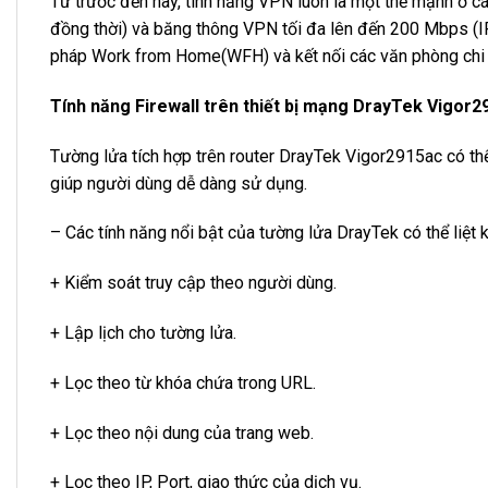
Từ trước đến nay, tính năng VPN luôn là một thế mạnh ở c
đồng thời) và băng thông VPN tối đa lên đến 200 Mbps (IP
pháp Work from Home(WFH) và kết nối các văn phòng chi 
Tính năng Firewall trên thiết bị mạng DrayTek Vigor
Tường lửa tích hợp trên router DrayTek Vigor2915ac có th
giúp người dùng dễ dàng sử dụng.
– Các tính năng nổi bật của tường lửa DrayTek có thể liệt 
+ Kiểm soát truy cập theo người dùng.
+ Lập lịch cho tường lửa.
+ Lọc theo từ khóa chứa trong URL.
+ Lọc theo nội dung của trang web.
+ Lọc theo IP, Port, giao thức của dịch vụ.