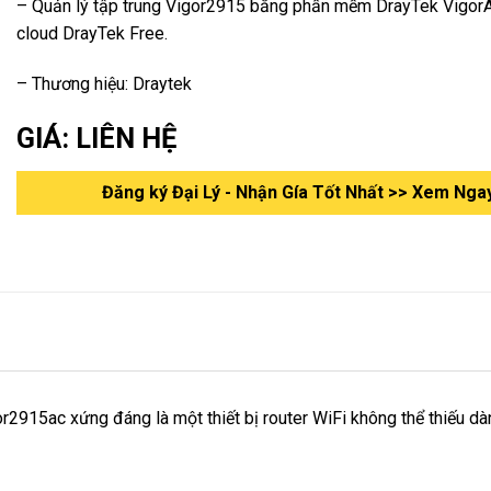
– Quản lý tập trung Vigor2915 bằng phần mềm DrayTek Vigor
cloud DrayTek Free.
– Thương hiệu: Draytek
GIÁ: LIÊN HỆ
Đăng ký Đại Lý - Nhận Gía Tốt Nhất >> Xem Nga
or2915ac xứng đáng là một thiết bị router WiFi không thể thiếu d