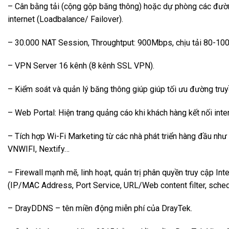
– Cân bằng tải (cộng gộp băng thông) hoặc dự phòng các đườ
internet (Loadbalance/ Failover).
– 30.000 NAT Session, Throughtput: 900Mbps, chịu tải 80-100
– VPN Server 16 kênh (8 kênh SSL VPN).
– Kiểm soát và quản lý băng thông giúp giúp tối ưu đường truyề
– Web Portal: Hiện trang quảng cáo khi khách hàng kết nối inter
– Tích hợp Wi-Fi Marketing từ các nhà phát triển hàng đầu nh
VNWIFI, Nextify…
– Firewall mạnh mẽ, linh hoạt, quản trị phân quyền truy cập Int
(IP/MAC Address, Port Service, URL/Web content filter, sched
– DrayDDNS – tên miền động miễn phí của DrayTek.