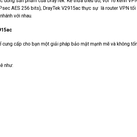
ác dòng sản phẩm của DrayTek. Kế thừa điều đó, với 16 kênh VPN
sec AES 256 bits), DrayTek V2915ac thực sự là router VPN tối ư
nhánh với nhau.
2915ac
ể cung cấp cho bạn một giải pháp bảo mật mạnh mẽ và không tốn ch
kê như: