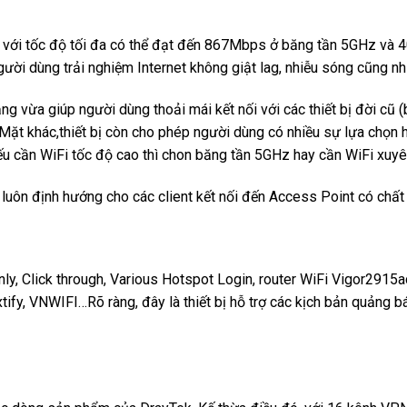
 với tốc độ tối đa có thể đạt đến 867Mbps ở băng tần 5GHz và 
ười dùng trải nghiệm Internet không giật lag, nhiễu sóng cũng nh
ng vừa giúp người dùng thoải mái kết nối với các thiết bị đời cũ 
. Mặt khác,thiết bị còn cho phép người dùng có nhiều sự lựa chọn
 cần WiFi tốc độ cao thì chon băng tần 5GHz hay cần WiFi xuyên
 luôn định hướng cho các client kết nối đến Access Point có chấ
nly, Click through, Various Hotspot Login, router WiFi Vigor2915a
ify, VNWIFI…Rõ ràng, đây là thiết bị hỗ trợ các kịch bản quảng b