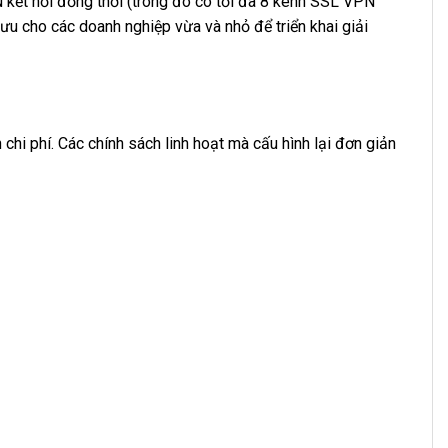
 kết nối đồng thời (trong đó có tối đa 8 kênh SSL VPN
u cho các doanh nghiệp vừa và nhỏ để triển khai giải
i phí. Các chính sách linh hoạt mà cấu hình lại đơn giản