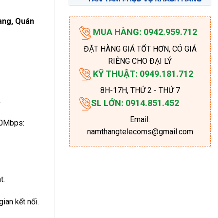
àng, Quán
MUA HÀNG: 0942.959.712
ĐẶT HÀNG GIÁ TỐT HƠN, CÓ GIÁ
.
RIÊNG CHO ĐẠI LÝ
KỸ THUẬT: 0949.181.712
8H-17H
, THỨ 2 - THỨ 7
…
SL LỚN: 0914.851.452
Email:
00Mbps:
namthangtelecoms@gmail.com
t.
gian kết nối.