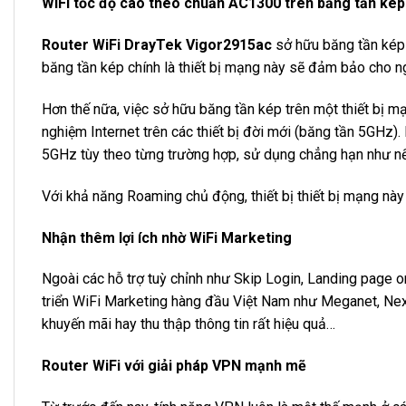
WiFi tốc độ cao theo chuẩn AC1300 trên băng tần kép
Router WiFi DrayTek Vigor2915ac
sở hữu băng tần kép
băng tần kép chính là thiết bị mạng này sẽ đảm bảo cho ng
Hơn thế nữa, việc sở hữu băng tần kép trên một thiết bị mạ
nghiệm Internet trên các thiết bị đời mới (băng tần 5GHz)
5GHz tùy theo từng trường hợp, sử dụng chẳng hạn như nếu
Với khả năng Roaming chủ động, thiết bị thiết bị mạng này
Nhận thêm lợi ích nhờ WiFi Marketing
Ngoài các hỗ trợ tuỳ chỉnh như Skip Login, Landing page o
triển WiFi Marketing hàng đầu Việt Nam như Meganet, Next
khuyến mãi hay thu thập thông tin rất hiệu quả…
Router WiFi với giải pháp VPN mạnh mẽ