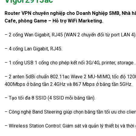
Router VPN chuyên nghiệp cho Doanh Nghiệp SMB, Nhà h
Cafe, phòng Game – Hỗ trợ WiFi Marketing.
– 2 cổng Wan Gigabit, RJ45 (WAN 2 chuyển đổi từ port LAN 4)
– 4 cổng Lan Gigabit, RJ45.
– 1 cổng USB 1 cổng cho phép kết nối 3G/4G, printer, storage
– 2 anten 5dBi chuẩn 802.11ac Wave 2 MU-MIMO, tốc độ 12
400Mbps ở băng tần 2.4GHz và 867 Mbps ở băng tần 5GHz.
– Tạo tối đa 8 SSID (4 SSID mỗi băng tần).
– Công nghệ Band Steering giúp chọn băng tần tối ưu cho clien
– Wireless Station Control: Giám sát và quản lý thiết bị và thời 