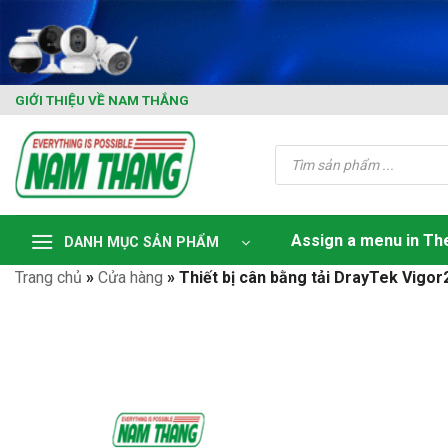
Skip
to
content
GIỚI THIỆU VỀ NAM THẮNG
Tìm
kiếm
sản
phẩm
Assign a menu in T
DANH MỤC SẢN PHẨM
Trang chủ
»
Cửa hàng
»
Thiết bị cân bằng tải DrayTek Vigo