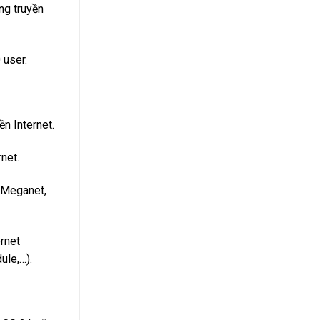
ng truyền
 user.
n Internet.
net.
ư Meganet,
ernet
ule,…).