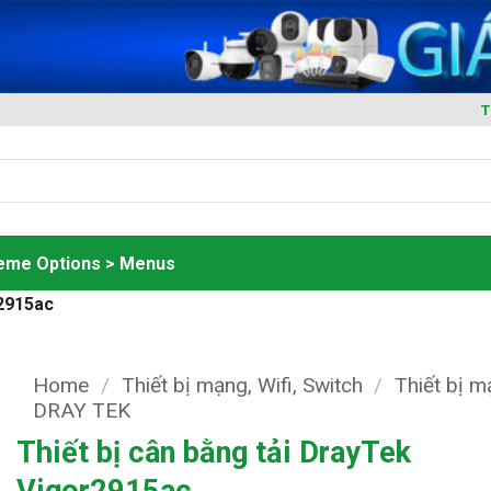
T
heme Options > Menus
r2915ac
Home
/
Thiết bị mạng, Wifi, Switch
/
Thiết bị 
DRAY TEK
Thiết bị cân bằng tải DrayTek
Vigor2915ac