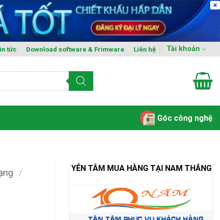
Tài khoản
in tức
Download software & Frimware
Liên hệ
Góc công nghệ
YÊN TÂM MUA HÀNG TẠI NAM THẮNG
mạng
/