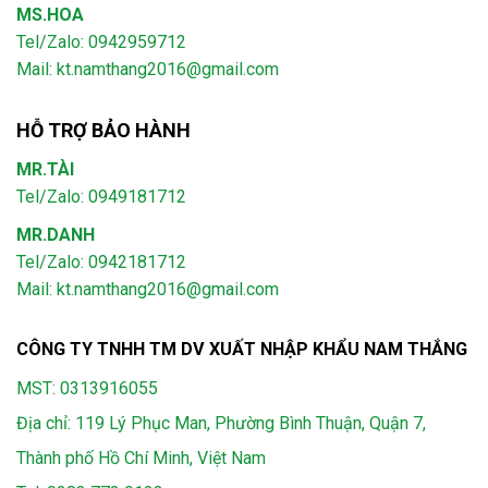
MS.HOA
Tel/Zalo: 0942959712
Mail: kt.namthang2016@gmail.com
HỖ TRỢ BẢO HÀNH
MR.TÀI
Tel/Zalo: 0949181712
MR.DANH
Tel/Zalo: 0942181712
Mail: kt.namthang2016@gmail.com
CÔNG TY TNHH TM DV XUẤT NHẬP KHẨU NAM THẮNG
MST: 0313916055
Địa chỉ: 119 Lý Phục Man, Phường Bình Thuận, Quận 7,
Thành phố Hồ Chí Minh, Việt Nam