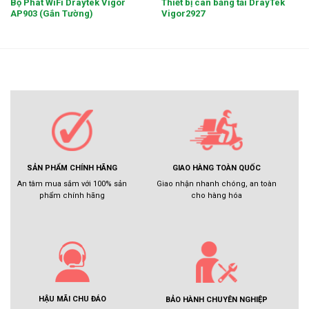
Bộ Phát WiFi Draytek Vigor
Thiết bị cân bằng tải DrayTek
AP903 (Gắn Tường)
Vigor2927
GIAO HÀNG TOÀN QUỐC
SẢN PHẨM CHÍNH HÃNG
Giao nhận nhanh chóng, an toàn
An tâm mua sắm với 100% sản
cho hàng hóa
phẩm chính hãng
HẬU MÃI CHU ĐÁO
BẢO HÀNH CHUYÊN NGHIỆP