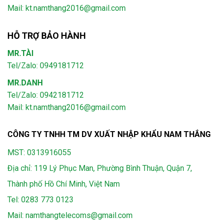
Mail: kt.namthang2016@gmail.com
HỖ TRỢ BẢO HÀNH
MR.TÀI
Tel/Zalo: 0949181712
MR.DANH
Tel/Zalo: 0942181712
Mail: kt.namthang2016@gmail.com
CÔNG TY TNHH TM DV XUẤT NHẬP KHẨU NAM THẮNG
MST: 0313916055
Địa chỉ: 119 Lý Phục Man, Phường Bình Thuận, Quận 7,
Thành phố Hồ Chí Minh, Việt Nam
Tel:
0283 773 0123
Mail:
namthangtelecoms@gmail.com