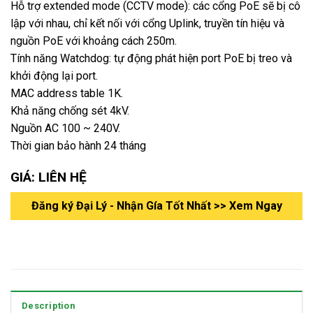
Hỗ trợ extended mode (CCTV mode): các cổng PoE sẽ bị cô
lập với nhau, chỉ kết nối với cổng Uplink, truyền tín hiệu và
nguồn PoE với khoảng cách 250m.
Tính năng Watchdog: tự động phát hiện port PoE bị treo và
khởi động lại port.
MAC address table 1K.
Khả năng chống sét 4kV.
Nguồn AC 100 ~ 240V.
Thời gian bảo hành 24 tháng
GIÁ: LIÊN HỆ
Đăng ký Đại Lý - Nhận Gía Tốt Nhất >> Xem Ngay
Description