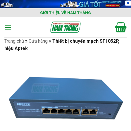
Skip
to
GIỚI THIỆU VỀ NAM THẮNG
content
Trang chủ
»
Cửa hàng
»
Thiết bị chuyển mạch SF1052P,
hiệu Aptek