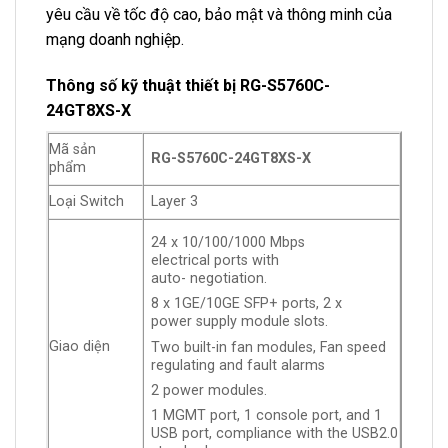
yêu cầu về tốc độ cao, bảo mật và thông minh của
mạng doanh nghiệp.
Thông số kỹ thuật thiết bị RG-S5760C-
24GT8XS-X
Mã sản
RG-S5760C-24GT8XS-X
phẩm
Loại Switch
Layer 3
24 x 10/100/1000
Mbps
electrical
ports with
auto-
negotiation.
8 x
1GE/10GE SFP+
ports, 2 x
power
supply module slots.
Giao diện
Two built-in fan modules,
Fan speed
regulating and fault alarms
2 power modules.
1 MGMT port, 1 console port, and 1
USB port, compliance with the USB2.0