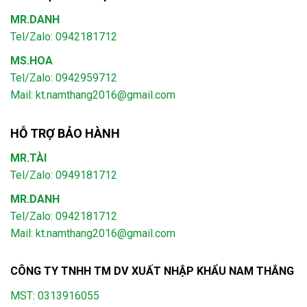
MR.DANH
Tel/Zalo: 0942181712
MS.HOA
Tel/Zalo: 0942959712
Mail: kt.namthang2016@gmail.com
HỖ TRỢ BẢO HÀNH
MR.TÀI
Tel/Zalo: 0949181712
MR.DANH
Tel/Zalo: 0942181712
Mail: kt.namthang2016@gmail.com
CÔNG TY TNHH TM DV XUẤT NHẬP KHẨU NAM THẮNG
MST: 0313916055