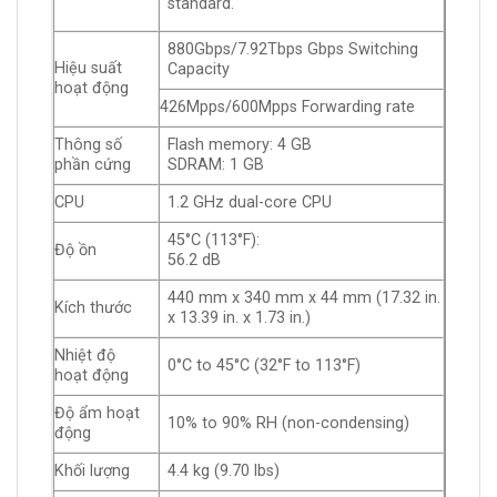
standard.
880Gbps/7.92Tbps
Gbps Switching
Hiệu suất
Capacity
hoạt động
426Mpps/600Mpps
Forwarding rate
Thông số
Flash memory: 4 GB
phần cứng
SDRAM: 1 GB
CPU
1.2 GHz dual-core CPU
45°C (113°F):
Độ ồn
56.2 dB
440 mm x 340 mm x 44 mm (17.32 in.
Kích thước
x 13.39 in. x 1.73 in.)
Nhiệt độ
0°C to 45°C (32°F to 113°F)
hoạt động
Độ ẩm hoạt
10% to 90% RH (non-condensing)
động
Khối lượng
4.4 kg (9.70 lbs)