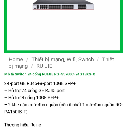
Home
/
Thiết bị mạng, Wifi, Switch
/
Thiết
bị mạng
/
RUIJIE
Mô tả Switch 24 cổng RUIJIE RG-S5760C-24GT8XS-X
24-port GE RJ45+8-port 10GE SFP+.
– Hỗ trợ 24 cổng GE RJ45 port.
– Hỗ trợ 8 cổng 10GE SFP+.
– 2 khe cắm mô-đun nguồn (cần ít nhất 1 mô-đun nguồn RG-
PA150IB-F).
Thương hiệu: Ruijie