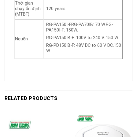
Thời gian
chạy ổn định
120 years
(MTBF)
RG-PA150I-F
RG-PA70IB: 70 W.
RG-
PA150I-F: 150W.
RG-PA150IB-F: 100
V to 240 V, 150 W.
Nguồn
RG-PD150IB-F: 48
V DC to 60 V DC,
150
W
RELATED PRODUCTS