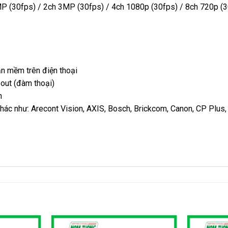
P (30fps) / 2ch 3MP (30fps) / 4ch 1080p (30fps) / 8ch 720p (
ần mềm trên điện thoại
 out (đàm thoại)
m
 khác như: Arecont Vision, AXIS, Bosch, Brickcom, Canon, CP Plu