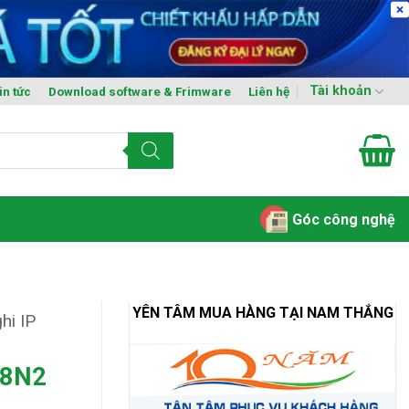
Tài khoản
in tức
Download software & Frimware
Liên hệ
Góc công nghệ
YÊN TÂM MUA HÀNG TẠI NAM THẮNG
hi IP
28N2