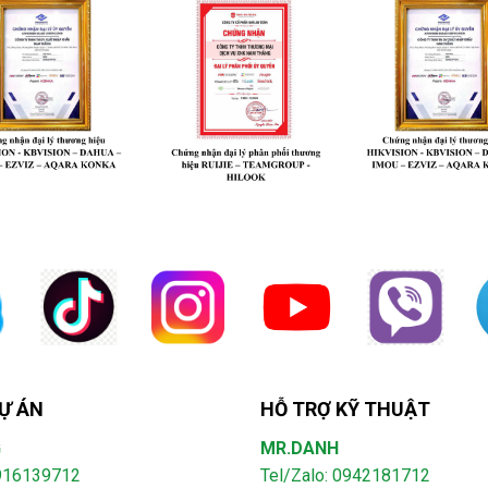
Ự ÁN
HỖ TRỢ KỸ THUẬT
G
MR.DANH
0916139712
Tel/Zalo: 0942181712