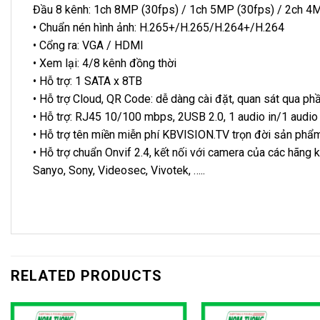
Đầu 8 kênh: 1ch 8MP (30fps) / 1ch 5MP (30fps) / 2ch 4M
• Chuẩn nén hình ảnh: H.265+/H.265/H.264+/H.264
• Cổng ra: VGA / HDMI
• Xem lại: 4/8 kênh đồng thời
• Hỗ trợ: 1 SATA x 8TB
• Hỗ trợ Cloud, QR Code: dễ dàng cài đặt, quan sát qua ph
• Hỗ trợ: RJ45 10/100 mbps, 2USB 2.0, 1 audio in/1 audio
• Hỗ trợ tên miền miễn phí KBVISION.TV trọn đời sản phẩ
• Hỗ trợ chuẩn Onvif 2.4, kết nối với camera của các hãng
Sanyo, Sony, Videosec, Vivotek, …..
RELATED PRODUCTS