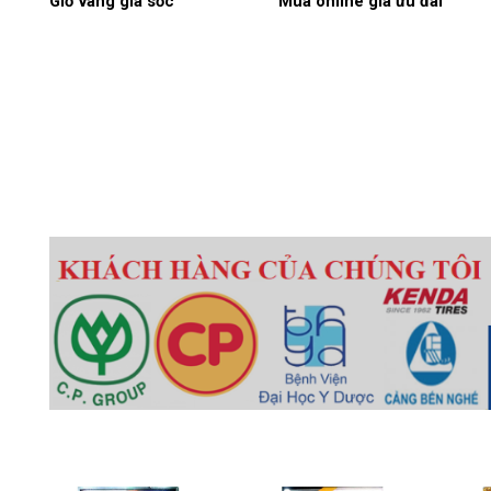
Giờ vàng giá sốc
Mua online giá ưu đãi