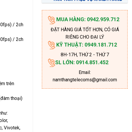
MUA HÀNG: 0942.959.712
0fps) / 2ch
ĐẶT HÀNG GIÁ TỐT HƠN, CÓ GIÁ
RIÊNG CHO ĐẠI LÝ
0fps) / 2ch
KỸ THUẬT: 0949.181.712
8H-17H
, THỨ 2 - THỨ 7
SL LỚN: 0914.851.452
Email:
namthangtelecoms@gmail.com
ềm trên
(đàm thoại)
như:
lor,
, Vivotek,