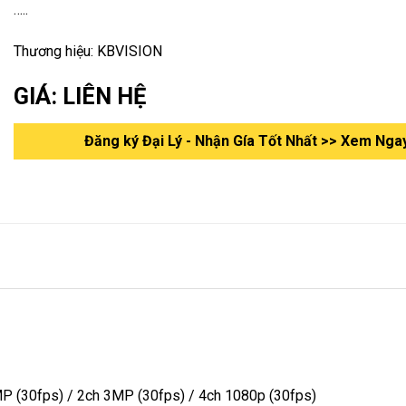
…..
Thương hiệu: KBVISION
GIÁ: LIÊN HỆ
Đăng ký Đại Lý - Nhận Gía Tốt Nhất >> Xem Nga
P (30fps) / 2ch 3MP (30fps) / 4ch 1080p (30fps)