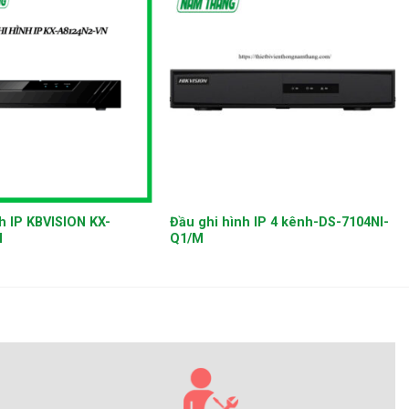
+
h IP KBVISION KX-
Đầu ghi hình IP 4 kênh-DS-7104NI-
N
Q1/M