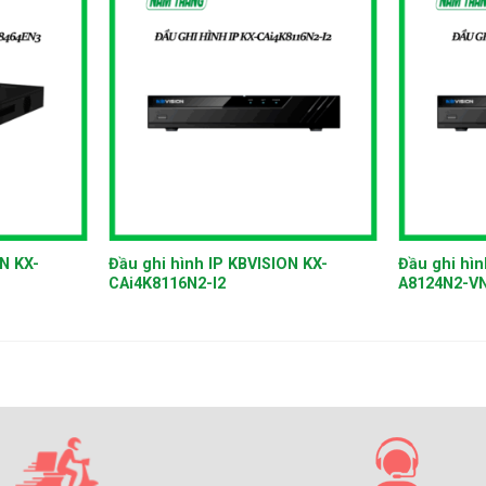
+
+
N KX-
Đầu ghi hình IP KBVISION KX-
Đầu ghi hìn
CAi4K8116N2-I2
A8124N2-V