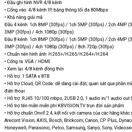
• Đầu ghi hình NVR 4/8 kênh
• Cổng vào: 4/8 kênh IP, băng thông tối đa 80Mbps
• Khả năng giải mã
Đầu 4 kênh: 1ch 8MP (30fps) / 1ch 5MP (30fps) / 2ch 4MP (3
3MP (30fps) / 4ch 1080p (30fps)
Đầu 8 kênh: 1ch 8MP (30fps) / 1ch 5MP (30fps) / 2ch 4MP (3
3MP (30fps) / 4ch 1080p (30fps) / 8ch 720p (30fps)
• Chuẩn nén hình ảnh: H.265+/H.265/H.264+/H.264
• Cổng ra: VGA / HDMI
• Xem lại: 4/8 kênh đồng thời
• Hỗ trợ: 1 SATA x 8TB
• Hỗ trợ Cloud, QR Code: dễ dàng cài đặt, quan sát qua phần m
điện thoại
• Hỗ trợ: RJ45 10/100 mbps, 2USB 2.0, 1 audio in/1 audio out 
• Hỗ trợ tên miền miễn phí KBVISION.TV trọn đời sản phẩm
• Hỗ trợ chuẩn Onvif 2.4, kết nối với camera của các hãng khác 
Arecont Vision, AXIS, Bosch, Brickcom, Canon, CP Plus, Dynaco
Honeywell, Panasonic, Pelco, Samsung, Sanyo, Sony, Videosec