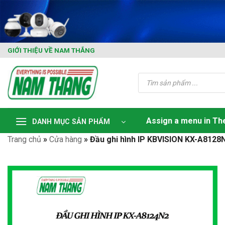
Skip
to
content
GIỚI THIỆU VỀ NAM THẮNG
Tìm
kiếm
sản
phẩm
Assign a menu in T
DANH MỤC SẢN PHẨM
Trang chủ
»
Cửa hàng
»
Đầu ghi hình IP KBVISION KX-A8128