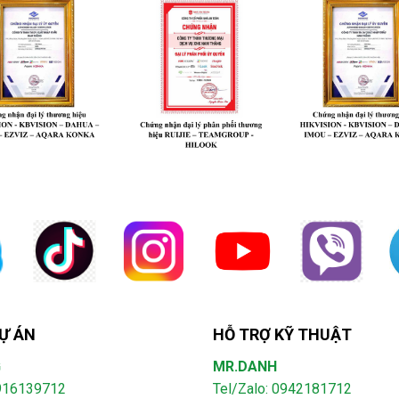
Ự ÁN
HỖ TRỢ KỸ THUẬT
G
MR.DANH
0916139712
Tel/Zalo: 0942181712