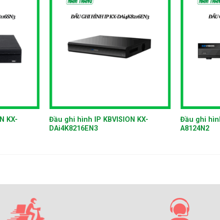
+
+
N KX-
Đầu ghi hình IP KBVISION KX-
Đầu ghi hìn
DAi4K8216EN3
A8124N2