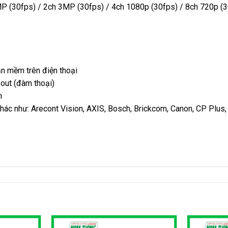
P (30fps) / 2ch 3MP (30fps) / 4ch 1080p (30fps) / 8ch 720p (
ần mềm trên điện thoại
 out (đàm thoại)
m
 khác như: Arecont Vision, AXIS, Bosch, Brickcom, Canon, CP Plu