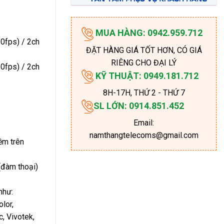
MUA HÀNG: 0942.959.712
0fps) / 2ch
ĐẶT HÀNG GIÁ TỐT HƠN, CÓ GIÁ
RIÊNG CHO ĐẠI LÝ
0fps) / 2ch
KỸ THUẬT: 0949.181.712
8H-17H
, THỨ 2 - THỨ 7
SL LỚN: 0914.851.452
Email:
namthangtelecoms@gmail.com
ềm trên
(đàm thoại)
như:
lor,
, Vivotek,