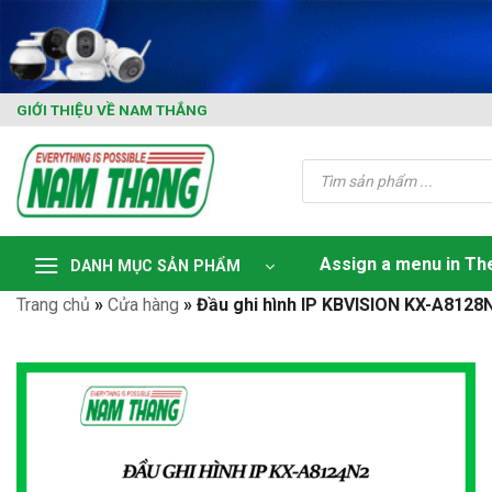
Skip
to
content
GIỚI THIỆU VỀ NAM THẮNG
Tìm
kiếm
sản
phẩm
Assign a menu in T
DANH MỤC SẢN PHẨM
Trang chủ
»
Cửa hàng
»
Đầu ghi hình IP KBVISION KX-A8128