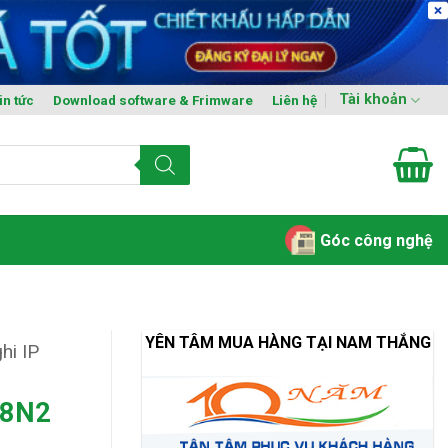
Tài khoản
in tức
Download software & Frimware
Liên hệ
Góc công nghệ
YÊN TÂM MUA HÀNG TẠI NAM THẮNG
hi IP
28N2