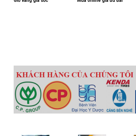
Giờ vàng giá sốc
Mua online giá ưu đãi