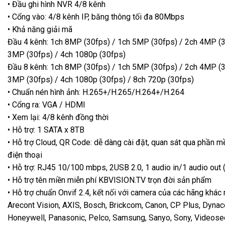
• Đầu ghi hình NVR 4/8 kênh
• Cổng vào: 4/8 kênh IP, băng thông tối đa 80Mbps
• Khả năng giải mã
Đầu 4 kênh: 1ch 8MP (30fps) / 1ch 5MP (30fps) / 2ch 4MP (3
3MP (30fps) / 4ch 1080p (30fps)
Đầu 8 kênh: 1ch 8MP (30fps) / 1ch 5MP (30fps) / 2ch 4MP (3
3MP (30fps) / 4ch 1080p (30fps) / 8ch 720p (30fps)
• Chuẩn nén hình ảnh: H.265+/H.265/H.264+/H.264
• Cổng ra: VGA / HDMI
• Xem lại: 4/8 kênh đồng thời
• Hỗ trợ: 1 SATA x 8TB
• Hỗ trợ Cloud, QR Code: dễ dàng cài đặt, quan sát qua phần m
điện thoại
• Hỗ trợ: RJ45 10/100 mbps, 2USB 2.0, 1 audio in/1 audio out 
• Hỗ trợ tên miền miễn phí KBVISION.TV trọn đời sản phẩm
• Hỗ trợ chuẩn Onvif 2.4, kết nối với camera của các hãng khác 
Arecont Vision, AXIS, Bosch, Brickcom, Canon, CP Plus, Dynaco
Honeywell, Panasonic, Pelco, Samsung, Sanyo, Sony, Videosec