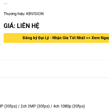
…..
Thương hiệu: KBVISION
GIÁ: LIÊN HỆ
Đăng ký Đại Lý - Nhận Gía Tốt Nhất >> Xem Nga
P (30fps) / 2ch 3MP (30fps) / 4ch 1080p (30fps)