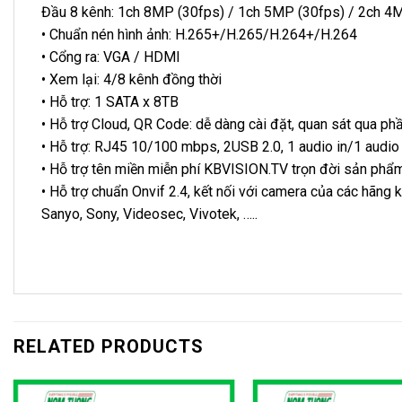
Đầu 8 kênh: 1ch 8MP (30fps) / 1ch 5MP (30fps) / 2ch 4M
• Chuẩn nén hình ảnh: H.265+/H.265/H.264+/H.264
• Cổng ra: VGA / HDMI
• Xem lại: 4/8 kênh đồng thời
• Hỗ trợ: 1 SATA x 8TB
• Hỗ trợ Cloud, QR Code: dễ dàng cài đặt, quan sát qua ph
• Hỗ trợ: RJ45 10/100 mbps, 2USB 2.0, 1 audio in/1 audio
• Hỗ trợ tên miền miễn phí KBVISION.TV trọn đời sản phẩ
• Hỗ trợ chuẩn Onvif 2.4, kết nối với camera của các hãng
Sanyo, Sony, Videosec, Vivotek, …..
RELATED PRODUCTS