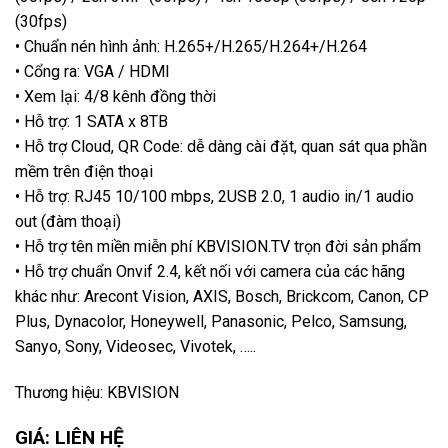
(30fps)
• Chuẩn nén hình ảnh: H.265+/H.265/H.264+/H.264
• Cổng ra: VGA / HDMI
• Xem lại: 4/8 kênh đồng thời
• Hỗ trợ: 1 SATA x 8TB
• Hỗ trợ Cloud, QR Code: dễ dàng cài đặt, quan sát qua phần
mềm trên điện thoại
• Hỗ trợ: RJ45 10/100 mbps, 2USB 2.0, 1 audio in/1 audio
out (đàm thoại)
• Hỗ trợ tên miền miễn phí KBVISION.TV trọn đời sản phẩm
• Hỗ trợ chuẩn Onvif 2.4, kết nối với camera của các hãng
khác như: Arecont Vision, AXIS, Bosch, Brickcom, Canon, CP
Plus, Dynacolor, Honeywell, Panasonic, Pelco, Samsung,
Sanyo, Sony, Videosec, Vivotek, …..
Thương hiệu: KBVISION
GIÁ: LIÊN HỆ