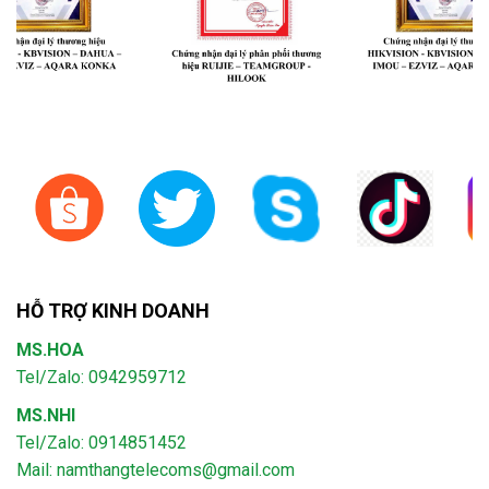
HỖ TRỢ KINH DOANH
MS.HOA
Tel/Zalo: 0942959712
MS.NHI
Tel/Zalo: 0914851452
Mail:
namthangtelecoms@gmail.com