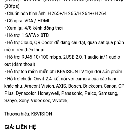
(30fps)
• Chuẩn nén hình ảnh: H.265+/H.265/H.264+/H.264
• Cổng ra: VGA / HDMI
• Xem lại: 4/8 kênh đồng thời
• Hỗ trợ: 1 SATA x 8TB
• Hỗ trợ Cloud, QR Code: dễ dàng cài đặt, quan sát qua phần
mềm trên điện thoại
• Hỗ trợ: RJ45 10/100 mbps, 2USB 2.0, 1 audio in/1 audio
out (đàm thoại)
• Hỗ trợ tên miền miễn phí KBVISION.TV trọn đời sản phẩm
• Hỗ trợ chuẩn Onvif 2.4, kết nối với camera của các hãng
khác như: Arecont Vision, AXIS, Bosch, Brickcom, Canon, CP
Plus, Dynacolor, Honeywell, Panasonic, Pelco, Samsung,
Sanyo, Sony, Videosec, Vivotek, …..
Thương hiệu: KBVISION
GIÁ: LIÊN HỆ