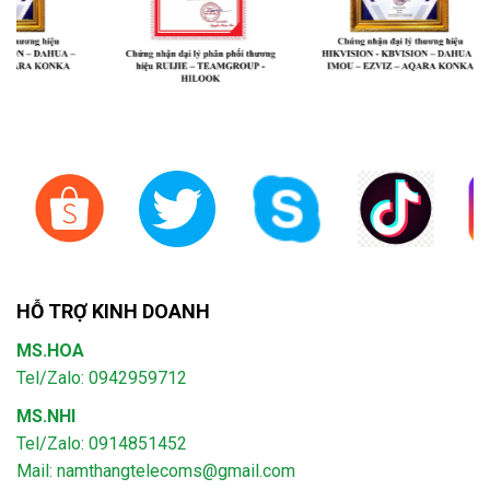
HỖ TRỢ KINH DOANH
MS.HOA
Tel/Zalo: 0942959712
MS.NHI
Tel/Zalo: 0914851452
Mail:
namthangtelecoms@gmail.com