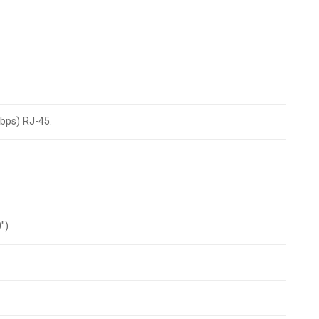
bps) RJ-45.
0″)