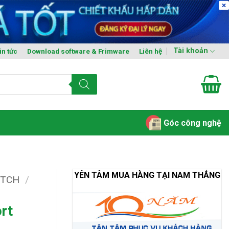
Tài khoản
in tức
Download software & Frimware
Liên hệ
Góc công nghệ
YÊN TÂM MUA HÀNG TẠI NAM THẮNG
ITCH
/
rt