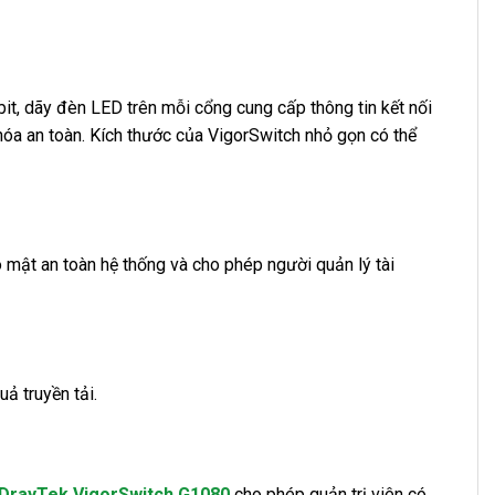
t, dãy đèn LED trên mỗi cổng cung cấp thông tin kết nối
 an toàn. Kích thước của VigorSwitch nhỏ gọn có thể
mật an toàn hệ thống và cho phép người quản lý tài
ả truyền tải.
DrayTek VigorSwitch G1080
cho phép quản trị viên có