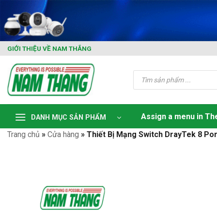
Skip
to
content
GIỚI THIỆU VỀ NAM THẮNG
Tìm
kiếm
sản
phẩm
Assign a menu in T
DANH MỤC SẢN PHẨM
Trang chủ
»
Cửa hàng
»
Thiết Bị Mạng Switch DrayTek 8 Por