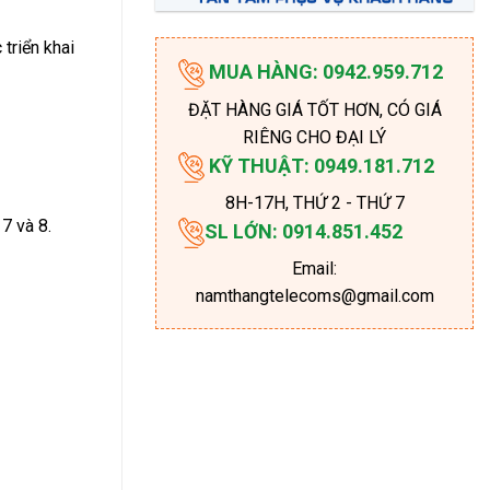
triển khai
MUA HÀNG: 0942.959.712
ĐẶT HÀNG GIÁ TỐT HƠN, CÓ GIÁ
RIÊNG CHO ĐẠI LÝ
KỸ THUẬT: 0949.181.712
8H-17H
, THỨ 2 - THỨ 7
7 và 8.
SL LỚN: 0914.851.452
Email:
namthangtelecoms@gmail.com