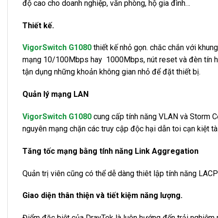
độ cao cho doanh nghiệp, văn phòng, hộ gia đình…
Thiết kế.
VigorSwitch G1080
thiết kế nhỏ gọn. chăc chắn với khun
mạng 10/100Mbps hay 1000Mbps, nút reset và đèn tín hiệ
tận dụng những khoản không gian nhỏ để đặt thiết bị.
Quản lý mạng LAN
VigorSwitch G1080
cung cấp tính năng VLAN và Storm Con
nguyên mạng chặn các truy cập độc hại dẫn toi cạn kiệt t
Tăng tốc mạng bằng tính năng Link Aggregation
Quản trị viên cũng có thể dễ dàng thiêt lập tính năng LACP
Giao diện thân thiện và tiết kiệm năng lượng.
Điểm đặc biệt của DrayTek là luôn hướng đến trải nghiệm 