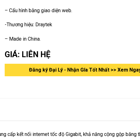
– Cấu hình bằng giao diện web.
-Thương hiệu: Draytek
– Made in China.
GIÁ: LIÊN HỆ
Đăng ký Đại Lý - Nhận Gía Tốt Nhất >> Xem Nga
ung cấp kết nối internet tốc độ Gigabit, khả năng cộng gộp băng 