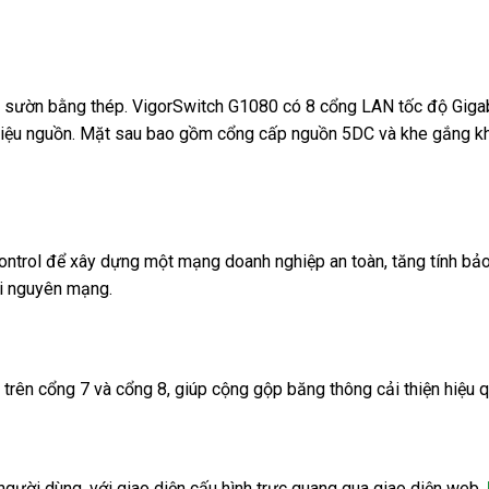
g sườn bằng thép. VigorSwitch G1080 có 8 cổng LAN tốc độ Gigabi
u nguồn. Mặt sau bao gồm cổng cấp nguồn 5DC và khe gắng khóa
trol để xây dựng một mạng doanh nghiệp an toàn, tăng tính bảo 
ài nguyên mạng.
 trên cổng 7 và cổng 8, giúp cộng gộp băng thông cải thiện hiệu qu
người dùng, với giao diện cấu hình trực quang qua giao diện web,