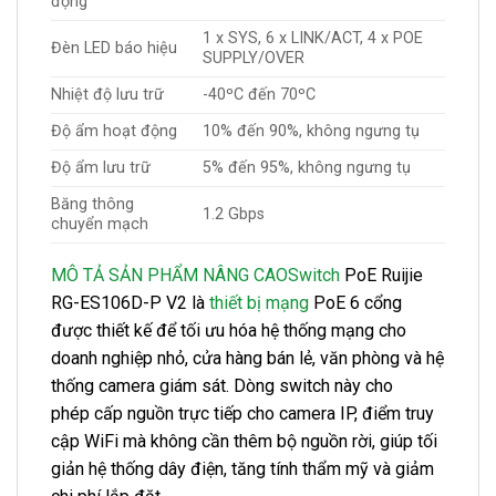
động
1 x SYS, 6 x LINK/ACT, 4 x POE
Đèn LED báo hiệu
SUPPLY/OVER
Nhiệt độ lưu trữ
-40ºC đến 70ºC
Độ ẩm hoạt động
10% đến 90%, không ngưng tụ
Độ ẩm lưu trữ
5% đến 95%, không ngưng tụ
Băng thông
1.2 Gbps
chuyển mạch
MÔ TẢ SẢN PHẨM NÂNG CAO
Switch
PoE Ruijie
RG-ES106D-P V2 là
thiết bị mạng
PoE 6 cổng
được thiết kế để tối ưu hóa hệ thống mạng cho
doanh nghiệp nhỏ, cửa hàng bán lẻ, văn phòng và hệ
thống camera giám sát. Dòng switch này cho
phép cấp nguồn trực tiếp cho camera IP, điểm truy
cập WiFi mà không cần thêm bộ nguồn rời, giúp tối
giản hệ thống dây điện, tăng tính thẩm mỹ và giảm