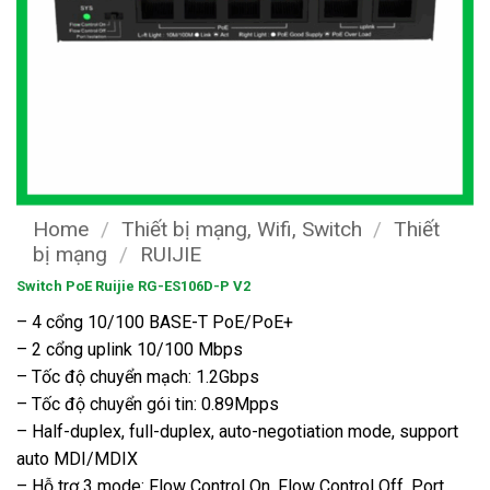
Home
/
Thiết bị mạng, Wifi, Switch
/
Thiết
bị mạng
/
RUIJIE
Switch PoE Ruijie RG-ES106D-P V2
– 4 cổng 10/100 BASE-T PoE/PoE+
– 2 cổng uplink 10/100 Mbps
– Tốc độ chuyển mạch: 1.2Gbps
– Tốc độ chuyển gói tin: 0.89Mpps
– Half-duplex, full-duplex, auto-negotiation mode, support
auto MDI/MDIX
– Hỗ trợ 3 mode: Flow Control On, Flow Control Off, Port