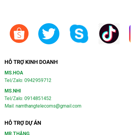
HỖ TRỢ KINH DOANH
MS.HOA
Tel/Zalo: 0942959712
MS.NHI
Tel/Zalo: 0914851452
Mail:
namthangtelecoms@gmail.com
HỖ TRỢ DỰ ÁN
MR.THẮNG