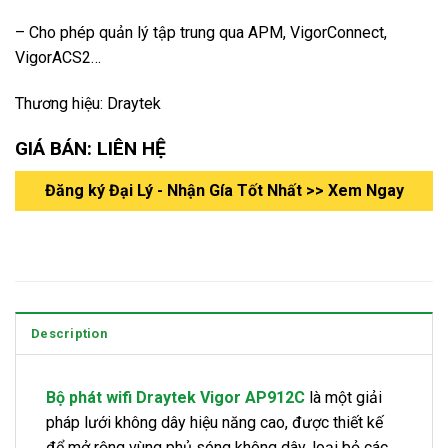
– Cho phép quản lý tập trung qua APM, VigorConnect,
VigorACS2…
Thương hiệu: Draytek
GIÁ BÁN: LIÊN HỆ
Đăng ký Đại Lý - Nhận Gía Tốt Nhất >> Xem Ngay
Description
Bộ phát wifi Draytek Vigor AP912C
là một giải
pháp lưới không dây hiệu năng cao, được thiết kế
để mở rộng vùng phủ sóng không dây, loại bỏ các