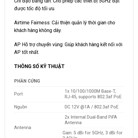
Chỉ đạo băng tần: Cho phép các thiết bị 5GHz đạt
được tốc độ tối ưu.
Airtime Fairness: Cải thiện quản lý thời gian cho
khách hàng không dây.
AP Hỗ trợ chuyển vùng: Giúp khách hàng kết nối với
AP tốt nhất.
THÔNG SỐ KỸ THUẬT
PHẦN CỨNG
1x 10/100/1000M Base-T,
Port
RJ-45, supports 802.3af PoE
Nguồn
DC 12V @1A / 802.3af PoE
2x Internal Dual-Band PiFA
Antenna
Antenna
Gain: 5 dBi for 5GHz, 3 dBi for