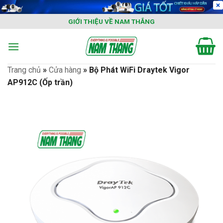
Skip
to
GIỚI THIỆU VỀ NAM THẮNG
content
Trang chủ
»
Cửa hàng
»
Bộ Phát WiFi Draytek Vigor
AP912C (Ốp trần)