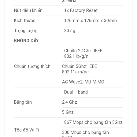
2.4GHz
Nút điều khiển
1x Factory Reset
Kích thước
176mm x 176mm x 30mm
Trọng lượng
307 g
KHÔNG DÂY
Chuẩn 2.4Ghz: IEEE
802.11b/g/n
Chuẩn tương thích
Chuẩn 5Ghz: IEEE
802.11a/n/ac
AC Wave2, MU-MIMO
Dual – band
Băng tần
2.4 Ghz
5 Ghz
867 Mbps cho băng tần 5Ghz
Tốc độ Wi-Fi
300 Mbps cho băng tần