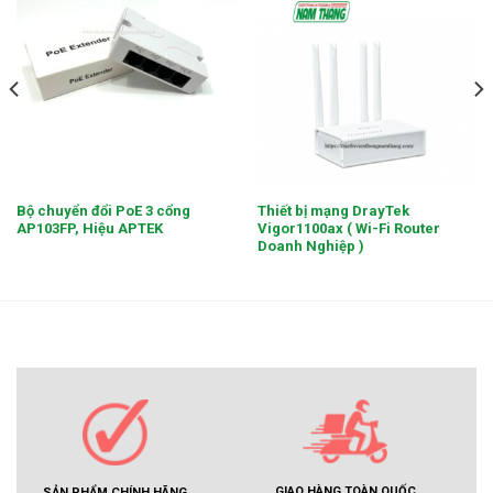
Bộ chuyển đổi PoE 3 cổng
Thiết bị mạng DrayTek
AP103FP, Hiệu APTEK
Vigor1100ax ( Wi-Fi Router
Doanh Nghiệp )
GIAO HÀNG TOÀN QUỐC
SẢN PHẨM CHÍNH HÃNG