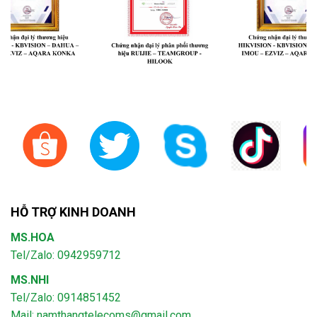
HỖ TRỢ KINH DOANH
MS.HOA
Tel/Zalo: 0942959712
MS.NHI
Tel/Zalo: 0914851452
Mail:
namthangtelecoms@gmail.com