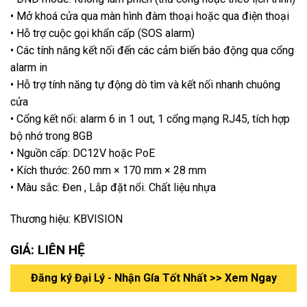
• Mở khoá cửa qua màn hình đàm thoại hoặc qua điện thoại
• Hỗ trợ cuộc gọi khẩn cấp (SOS alarm)
• Các tính năng kết nối đến các cảm biến báo động qua cổng
alarm in
• Hỗ trợ tính năng tự động dò tìm và kết nối nhanh chuông
cửa
• Cổng kết nối: alarm 6 in 1 out, 1 cổng mạng RJ45, tích hợp
bộ nhớ trong 8GB
• Nguồn cấp: DC12V hoặc PoE
• Kích thước: 260 mm × 170 mm × 28 mm
• Màu sắc: Đen , Lắp đặt nổi. Chất liệu nhựa
Thương hiệu: KBVISION
GIÁ: LIÊN HỆ
Đăng ký Đại Lý - Nhận Gía Tốt Nhất >> Xem Ngay