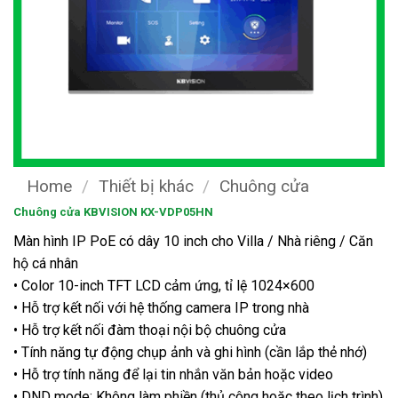
Home
/
Thiết bị khác
/
Chuông cửa
Chuông cửa KBVISION KX-VDP05HN
Màn hình IP PoE có dây 10 inch cho Villa / Nhà riêng / Căn
hộ cá nhân
• Color 10-inch TFT LCD cảm ứng, tỉ lệ 1024×600
• Hỗ trợ kết nối với hệ thống camera IP trong nhà
• Hỗ trợ kết nối đàm thoại nội bộ chuông cửa
• Tính năng tự động chụp ảnh và ghi hình (cần lắp thẻ nhớ)
• Hỗ trợ tính năng để lại tin nhắn văn bản hoặc video
• DND mode: Không làm phiền (thủ công hoặc theo lịch trình)