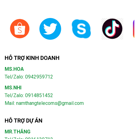
HỖ TRỢ KINH DOANH
MS.HOA
Tel/Zalo: 0942959712
MS.NHI
Tel/Zalo: 0914851452
Mail:
namthangtelecoms@gmail.com
HỖ TRỢ DỰ ÁN
MR.THẮNG