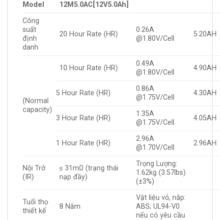
Model
12M5.0AC[12V5.0Ah]
Công
suất
0.26A
20 Hour Rate (HR)
5.20AH
định
@1.80V/Cell
danh
0.49A
10 Hour Rate (HR)
4.90AH
@1.80V/Cell
0.86A
5 Hour Rate (HR)
4.30AH
@1.75V/Cell
(Normal
capacity)
1.35A
3 Hour Rate (HR)
4.05AH
@1.75V/Cell
2.96A
1 Hour Rate (HR)
2.96AH
@1.70V/Cell
Trọng Lượng:
Nội Trở
≤ 31mΩ (trạng thái
1.62kg (3.57lbs)
(IR)
nạp đầy)
(±3%)
Vật liệu vỏ, nắp:
Tuổi thọ
8 Năm
ABS; UL94-V0
thiết kế
nếu có yêu cầu