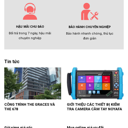
HẬU MÃI CHU ĐÁO
BẢO HÀNH CHUYÊN NGHIỆP
Đổi trả trong 7 ngày, hậu mãi
Bảo hành nhanh chóng, thủ tục
chuyên nghiệp
đơn giản
Tin tức
CÔNG TRÌNH THE GRACES VÀ
GIỚI THIỆU CÁC THIẾT BỊ KIỂM
THE 678
TRA CAMERA CẦM TAY NOYAFA
Giờ vàng giá sốc
Mua online giá ưu đãi