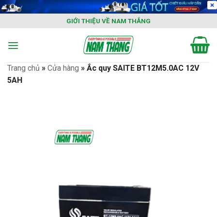
Skip
to
GIỚI THIỆU VỀ NAM THẮNG
content
Trang chủ
»
Cửa hàng
»
Ắc quy SAITE BT12M5.0AC 12V
5AH