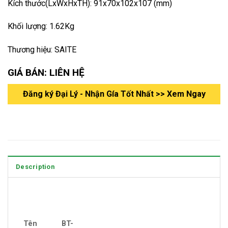
Kích thước(LxWxHxTH): 91x70x102x107 (mm)
Khối lượng: 1.62Kg
Thương hiệu: SAITE
GIÁ BÁN: LIÊN HỆ
Đăng ký Đại Lý - Nhận Gía Tốt Nhất >> Xem Ngay
Description
Tên
BT-