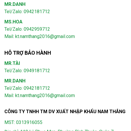
MR.DANH
Tel/Zalo: 0942181712
MS.HOA
Tel/Zalo: 0942959712
Mail: kt.namthang2016@gmail.com
HỖ TRỢ BẢO HÀNH
MR.TÀI
Tel/Zalo: 0949181712
MR.DANH
Tel/Zalo: 0942181712
Mail: kt.namthang2016@gmail.com
CÔNG TY TNHH TM DV XUẤT NHẬP KHẨU NAM THẮNG
MST: 0313916055