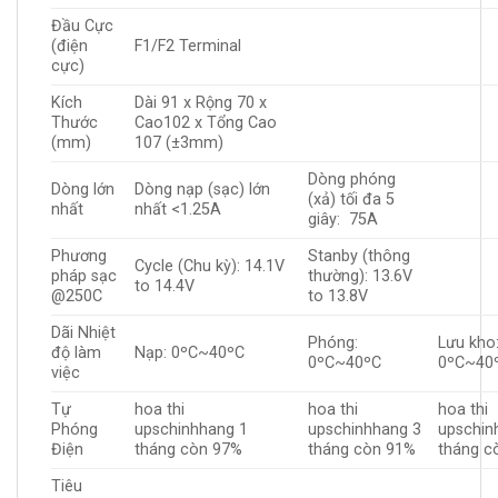
Đầu Cực
(điện
F1/F2 Terminal
cực)
Kích
Dài 91 x Rộng 70 x
Thước
Cao102 x Tổng Cao
(mm)
107 (±3mm)
Dòng phóng
Dòng lớn
Dòng nạp (sạc) lớn
(xả) tối đa 5
nhất
nhất <1.25A
giây: 75A
Phương
Stanby (thông
Cycle (Chu kỳ): 14.1V
pháp sạc
thường): 13.6V
to 14.4V
@250C
to 13.8V
Dãi Nhiệt
Phóng:
Lưu kho
độ làm
Nạp: 0ºC~40ºC
0ºC~40ºC
0ºC~40
việc
Tự
hoa thi
hoa thi
hoa thi
Phóng
upschinhhang 1
upschinhhang 3
upschin
Điện
tháng còn 97%
tháng còn 91%
tháng c
Tiêu