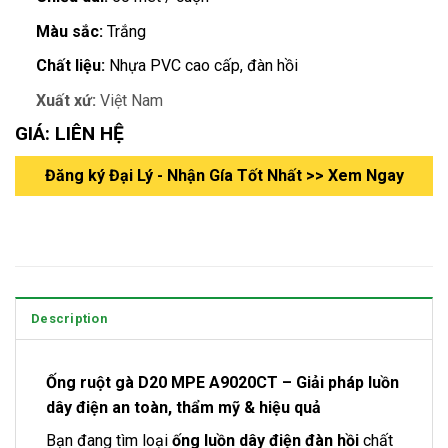
Màu sắc:
Trắng
Chất liệu:
Nhựa PVC cao cấp, đàn hồi
Xuất xứ:
Việt Nam
GIÁ: LIÊN HỆ
Đăng ký Đại Lý - Nhận Gía Tốt Nhất >> Xem Ngay
Description
Ống ruột gà D20 MPE A9020CT – Giải pháp luồn
dây điện an toàn, thẩm mỹ & hiệu quả
Bạn đang tìm loại
ống luồn dây điện đàn hồi
chất