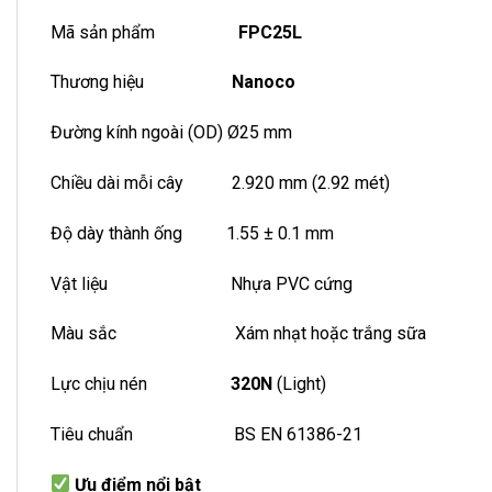
Mã sản phẩm
FPC25L
Thương hiệu
Nanoco
Đường kính ngoài (OD) Ø25 mm
Chiều dài mỗi cây 2.920 mm (2.92 mét)
Độ dày thành ống 1.55 ± 0.1 mm
Vật liệu Nhựa PVC cứng
Màu sắc Xám nhạt hoặc trắng sữa
Lực chịu nén
320N
(Light)
Tiêu chuẩn BS EN 61386-21
Ưu điểm nổi bật