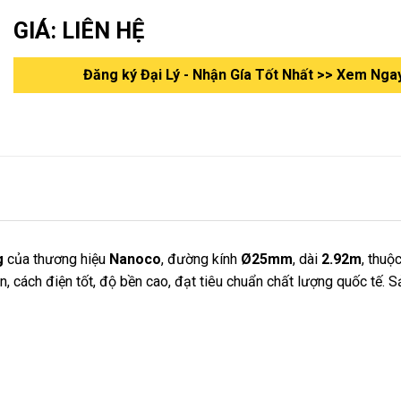
GIÁ: LIÊN HỆ
Đăng ký Đại Lý - Nhận Gía Tốt Nhất >> Xem Nga
g
của thương hiệu
Nanoco
, đường kính
Ø25mm
, dài
2.92m
, thuộ
ắn, cách điện tốt, độ bền cao, đạt tiêu chuẩn chất lượng quốc tế.