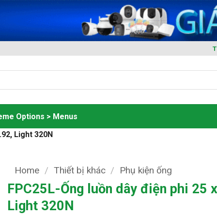
T
heme Options > Menus
.92, Light 320N
Home
/
Thiết bị khác
/
Phụ kiện ống
FPC25L-Ống luồn dây điện phi 25 x
Light 320N