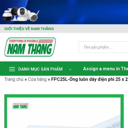
Skip
to
content
GIỚI THIỆU VỀ NAM THẮNG
Tìm
kiếm
sản
phẩm
Assign a menu in T
DANH MỤC SẢN PHẨM
Trang chủ
»
Cửa hàng
»
FPC25L-Ống luồn dây điện phi 25 x 2