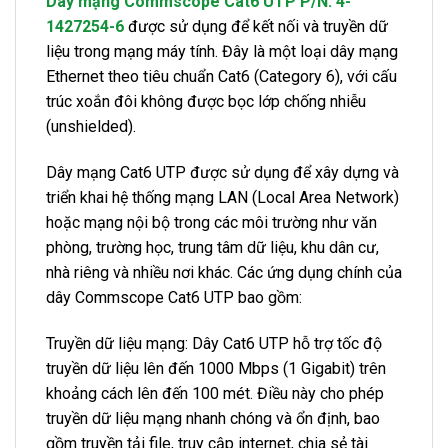
Dây mạng Commscope Cat6 UTP P/N: 4-
1427254-6
được sử dụng để kết nối và truyền dữ
liệu trong mạng máy tính. Đây là một loại dây mạng
Ethernet theo tiêu chuẩn Cat6 (Category 6), với cấu
trúc xoắn đôi không được bọc lớp chống nhiễu
(unshielded).
Dây mạng Cat6 UTP được sử dụng để xây dựng và
triển khai hệ thống mạng LAN (Local Area Network)
hoặc mạng nội bộ trong các môi trường như văn
phòng, trường học, trung tâm dữ liệu, khu dân cư,
nhà riêng và nhiều nơi khác. Các ứng dụng chính của
dây Commscope Cat6 UTP bao gồm:
Truyền dữ liệu mạng: Dây Cat6 UTP hỗ trợ tốc độ
truyền dữ liệu lên đến 1000 Mbps (1 Gigabit) trên
khoảng cách lên đến 100 mét. Điều này cho phép
truyền dữ liệu mạng nhanh chóng và ổn định, bao
gồm truyền tải file, truy cập internet, chia sẻ tài