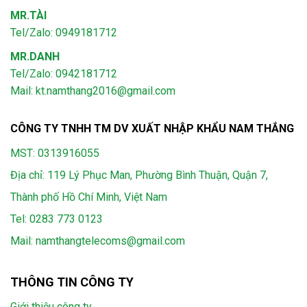
MR.TÀI
Tel/Zalo: 0949181712
MR.DANH
Tel/Zalo: 0942181712
Mail: kt.namthang2016@gmail.com
CÔNG TY TNHH TM DV XUẤT NHẬP KHẨU NAM THẮNG
MST: 0313916055
Địa chỉ: 119 Lý Phục Man, Phường Bình Thuận, Quận 7,
Thành phố Hồ Chí Minh, Việt Nam
Tel:
0283 773 0123
Mail:
namthangtelecoms@gmail.com
THÔNG TIN CÔNG TY
Giới thiệu công ty