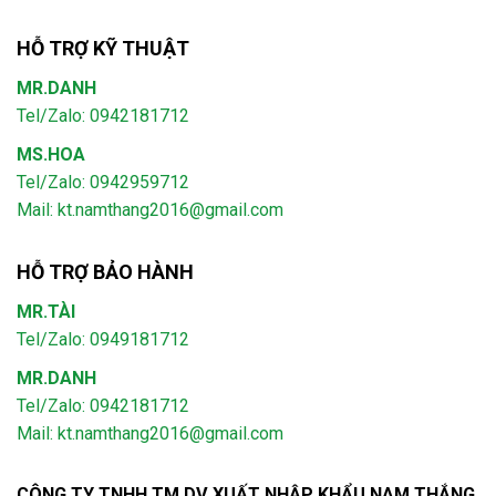
HỖ TRỢ KỸ THUẬT
MR.DANH
Tel/Zalo: 0942181712
MS.HOA
Tel/Zalo: 0942959712
Mail: kt.namthang2016@gmail.com
HỖ TRỢ BẢO HÀNH
MR.TÀI
Tel/Zalo: 0949181712
MR.DANH
Tel/Zalo: 0942181712
Mail: kt.namthang2016@gmail.com
CÔNG TY TNHH TM DV XUẤT NHẬP KHẨU NAM THẮNG