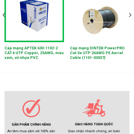
Cáp mạng APTEK 630-1102-2
Cáp mạng DINTEK PowerPRO
CAT.6 UTP Copper, 23AWG, màu
Cat.5e UTP 24AWG PE Aerial
xám, vỏ nhựa PVC
Cable (1101-03037)
GIAO HÀNG TOÀN QUỐC
SẢN PHẨM CHÍNH HÃNG
Giao nhận nhanh chóng, an toàn
An tâm mua sắm với 100% sản