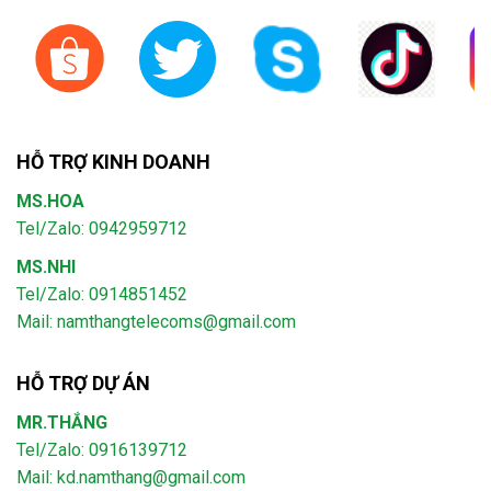
HỖ TRỢ KINH DOANH
MS.HOA
Tel/Zalo: 0942959712
MS.NHI
Tel/Zalo: 0914851452
Mail:
namthangtelecoms@gmail.com
HỖ TRỢ DỰ ÁN
MR.THẮNG
Tel/Zalo: 0916139712
Mail: kd.namthang@gmail.com