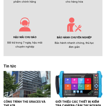
cho hàng hóa
phẩm chính hãng
HẬU MÃI CHU ĐÁO
BẢO HÀNH CHUYÊN NGHIỆP
Đổi trả trong 7 ngày, hậu mãi
Bảo hành nhanh chóng, thủ tục
chuyên nghiệp
đơn giản
Tin tức
CÔNG TRÌNH THE GRACES VÀ
GIỚI THIỆU CÁC THIẾT BỊ KIỂM
THE 678
TRA CAMERA CẦM TAY NOYAFA