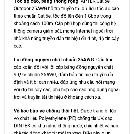
Tốc độ cao, băng thông rộng.
APTEK Cat.5e
Outdoor 25AWG hỗ trợ truyền tải dữ liệu tốc độ cao
theo chuẩn Cat.5e, tốc độ lên đến 1 Gbps trong
khoảng cách 100m. Cáp phù hợp dùng thi công hệ
thống camera giám sát, mạng Internet ngoài trời
nhờ khả năng truyền dẫn tín hiệu ổn định, độ tin cậy
cao.
Lõi đồng nguyên chất chuẩn 25AWG.
Cấu trúc
cáp xoắn đôi với lõi cáp bằng đồng nguyên chất
99,9% chuẩn 25AWG, đảm bảo tín hiệu truyền ổn
định và ít bị can nhiễu, đáp ứng nhu cầu nối mạng
với độ tin cậy cao, phù hợp cho các ứng dụng ngoài
trời và truyền tải tín hiệu ở khoảng cách xa.
Vỏ bọc bảo vệ chống thời tiết.
Được trang bị lớp
vỏ chất liệu Polyethylene (PE) chống tia UV, cáp
DINTEK có khả năng chống nước, chịu nhiệt và hạn
chế tác động khác từ môi trường. Điều này giúp