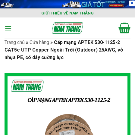
Skip
to
GIỚI THIỆU VỀ NAM THẮNG
content
Trang chủ
»
Cửa hàng
»
Cáp mạng APTEK 530-1125-2
CAT5e UTP Copper Ngoài Trời (Outdoor) 25AWG, vở
nhựa PE, có dây cường lực