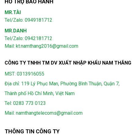
HỖ TRỢ BẢO HÀNH
MR.TÀI
Tel/Zalo: 0949181712
MR.DANH
Tel/Zalo: 0942181712
Mail: kt.namthang2016@gmail.com
CÔNG TY TNHH TM DV XUẤT NHẬP KHẨU NAM THẮNG
MST: 0313916055
Địa chỉ: 119 Lý Phục Man, Phường Bình Thuận, Quận 7,
Thành phố Hồ Chí Minh, Việt Nam
Tel:
0283 773 0123
Mail:
namthangtelecoms@gmail.com
THÔNG TIN CÔNG TY