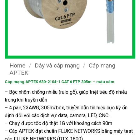
Home
/
Dây và cáp mạng
/
Cáp mạng
APTEK
Cáp mạng APTEK 630-2104-1 CAT.6 FTP 305m – màu xám
– Bộc nhôm chống nhiễu (rulo gỗ), giúp triệt tiêu độ nhiễu
trong khi truyền dẫn
– 4 pair, 23AWG, 305m/box, truyền dẫn tín hiệu cực kỳ ổn
định đối với các dịch vụ: data, camera, LED, CNC…
– Chạy được tốc độ thật 1G với khoảng cách 90m
– Cáp APTEK đạt chuẩn FLUKE NETWORKS bằng máy test
cáp FLUKE NETWORKS (DTX-1800)