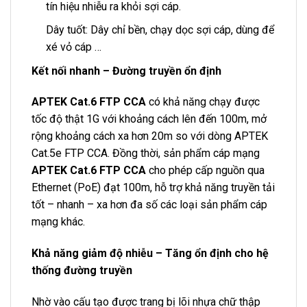
tín hiệu nhiễu ra khỏi sợi cáp.
Dây tuốt: Dây chỉ bền, chạy dọc sợi cáp, dùng để
xé vỏ cáp …
Kết nối nhanh – Đường truyền ổn định
APTEK Cat.6 FTP CCA
có khả năng chạy được
tốc độ thật 1G với khoảng cách lên đến 100m, mở
rộng khoảng cách xa hơn 20m so với dòng APTEK
Cat.5e FTP CCA. Đồng thời, sản phẩm cáp mạng
APTEK Cat.6 FTP CCA
cho phép cấp nguồn qua
Ethernet (PoE) đạt 100m, hỗ trợ khả năng truyền tải
tốt – nhanh – xa hơn đa số các loại sản phẩm cáp
mạng khác.
Khả năng giảm độ nhiễu – Tăng ổn định cho hệ
thống đường truyền
Nhờ vào cấu tạo được trang bị lõi nhựa chữ thập