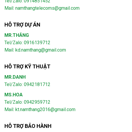
Tel/Zalo: 0914851452
Mail:
namthangtelecoms@gmail.com
HỖ TRỢ DỰ ÁN
MR.THẮNG
Tel/Zalo: 0916139712
Mail: kd.namthang@gmail.com
HỖ TRỢ KỸ THUẬT
MR.DANH
Tel/Zalo: 0942181712
MS.HOA
Tel/Zalo: 0942959712
Mail: kt.namthang2016@gmail.com
HỖ TRỢ BẢO HÀNH