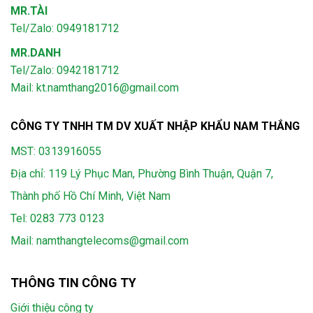
MR.TÀI
Tel/Zalo: 0949181712
MR.DANH
Tel/Zalo: 0942181712
Mail: kt.namthang2016@gmail.com
CÔNG TY TNHH TM DV XUẤT NHẬP KHẨU NAM THẮNG
MST: 0313916055
Địa chỉ: 119 Lý Phục Man, Phường Bình Thuận, Quận 7,
Thành phố Hồ Chí Minh, Việt Nam
Tel:
0283 773 0123
Mail:
namthangtelecoms@gmail.com
THÔNG TIN CÔNG TY
Giới thiệu công ty