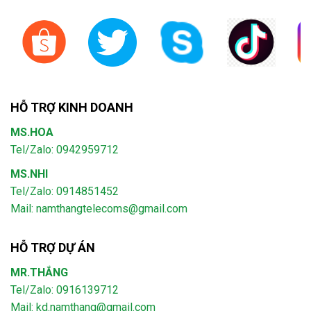
HỖ TRỢ KINH DOANH
MS.HOA
Tel/Zalo: 0942959712
MS.NHI
Tel/Zalo: 0914851452
Mail:
namthangtelecoms@gmail.com
HỖ TRỢ DỰ ÁN
MR.THẮNG
Tel/Zalo: 0916139712
Mail: kd.namthang@gmail.com