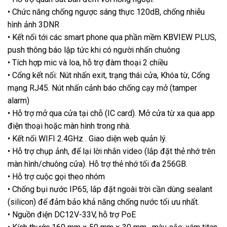
• Chức năng chống ngược sáng thực 120dB, chống nhiễu
hình ảnh 3DNR
• Kết nối tới các smart phone qua phần mềm KBVIEW PLUS,
push thông báo lập tức khi có người nhấn chuông
• Tích hợp mic và loa, hỗ trợ đàm thoại 2 chiều
• Cổng kết nối: Nút nhấn exit, trạng thái cửa, Khóa từ, Cổng
mạng RJ45. Nút nhấn cảnh báo chống cạy mở (tamper
alarm)
• Hỗ trợ mở qua cửa tại chỗ (IC card). Mở cửa từ xa qua app
điện thoại hoặc màn hình trong nhà.
• Kết nối WIFI 2.4GHz . Giao diện web quản lý.
• Hỗ trợ chụp ảnh, để lại lời nhắn video (lắp đặt thẻ nhớ trên
màn hình/chuông cửa). Hỗ trợ thẻ nhớ tối đa 256GB.
• Hỗ trợ cuộc gọi theo nhóm
• Chống bụi nước IP65, lắp đặt ngoài trời cần dùng sealant
(silicon) để đảm bảo khả năng chống nước tối ưu nhất.
• Nguồn điện DC12V-33V, hỗ trợ PoE