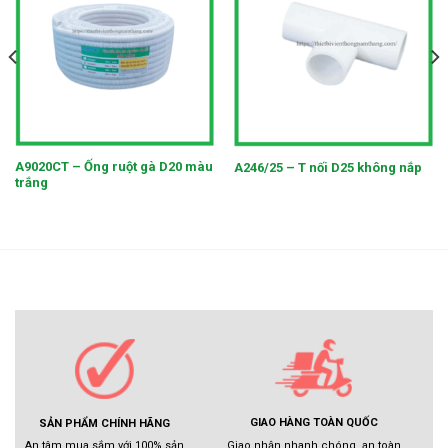
A9020CT – Ống ruột gà D20 màu
A246/25 – T nối D25 không nắp
trắng
GIAO HÀNG TOÀN QUỐC
SẢN PHẨM CHÍNH HÃNG
Giao nhận nhanh chóng, an toàn
An tâm mua sắm với 100% sản