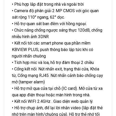
• Phù hợp lắp đặt trong nhà và ngoài trời
• Camera độ phân giải 2 MP CMOS với góc quan
sát rộng 110° ngang, 62° dọc.
• Hỗ trợ quan sát ban đêm với hồng ngoại.
• Chức năng chống ngược sáng thực 120dB, chống
nhiễu hình ảnh 3DNR
• Kết nối tới các smart phone qua phần mềm
KBVIEW PLUS, push thông báo lập tức khi có
người nhấn chuông
• Tích hợp mic và loa, hỗ trợ đàm thoại 2 chiều
• Cổng kết nối: Nút nhấn exit, trạng thái cửa, Khóa
từ, Cổng mạng RJ45. Nút nhấn cảnh báo chống cạy
mở (tamper alarm)
• Hỗ trợ mở qua cửa tại chỗ (IC card). Mở cửa từ xa
qua app điện thoại hoặc màn hình trong nhà.
• Kết nối WIFI 2.4GHz . Giao diện web quản lý.
• Hỗ trợ chụp ảnh, để lại lời nhắn video (lắp đặt thẻ
nhớ trên màn hình/chuông cửa). Hỗ trợ thẻ nhớ tối