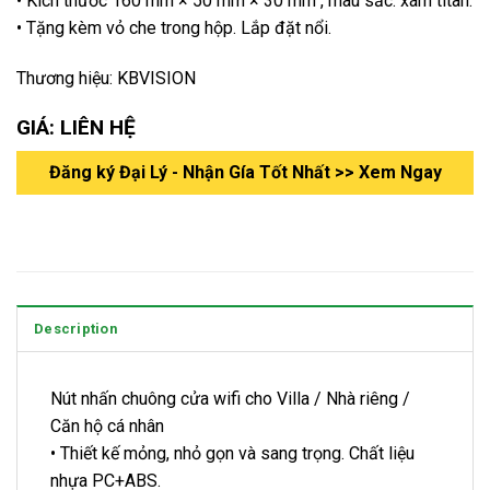
• Kích thước 160 mm × 50 mm × 30 mm , màu sắc: xám titan.
• Tặng kèm vỏ che trong hộp. Lắp đặt nổi.
Thương hiệu: KBVISION
GIÁ: LIÊN HỆ
Đăng ký Đại Lý - Nhận Gía Tốt Nhất >> Xem Ngay
Description
Nút nhấn chuông cửa wifi cho Villa / Nhà riêng /
Căn hộ cá nhân
• Thiết kế mỏng, nhỏ gọn và sang trọng. Chất liệu
nhựa PC+ABS.