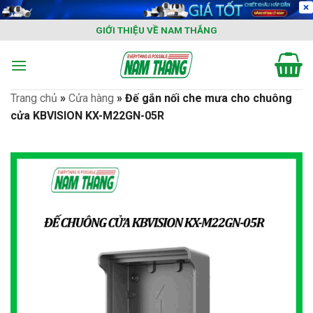
Skip
to
GIỚI THIỆU VỀ NAM THẮNG
content
Trang chủ
»
Cửa hàng
»
Đế gắn nối che mưa cho chuông
cửa KBVISION KX-M22GN-05R