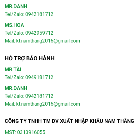
MR.DANH
Tel/Zalo: 0942181712
MS.HOA
Tel/Zalo: 0942959712
Mail: kt.namthang2016@gmail.com
HỖ TRỢ BẢO HÀNH
MR.TÀI
Tel/Zalo: 0949181712
MR.DANH
Tel/Zalo: 0942181712
Mail: kt.namthang2016@gmail.com
CÔNG TY TNHH TM DV XUẤT NHẬP KHẨU NAM THẮNG
MST: 0313916055