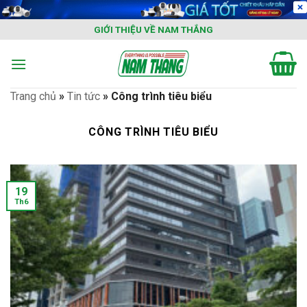
Skip
to
GIỚI THIỆU VỀ NAM THẮNG
content
Trang chủ
»
Tin tức
»
Công trình tiêu biểu
CÔNG TRÌNH TIÊU BIỂU
19
Th6