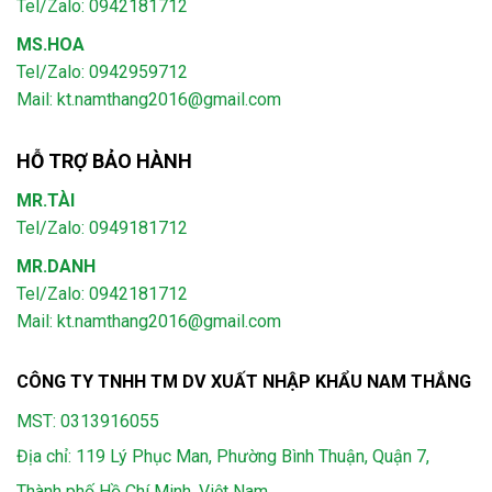
Tel/Zalo: 0942181712
MS.HOA
Tel/Zalo: 0942959712
Mail: kt.namthang2016@gmail.com
HỖ TRỢ BẢO HÀNH
MR.TÀI
Tel/Zalo: 0949181712
MR.DANH
Tel/Zalo: 0942181712
Mail: kt.namthang2016@gmail.com
CÔNG TY TNHH TM DV XUẤT NHẬP KHẨU NAM THẮNG
MST: 0313916055
Địa chỉ: 119 Lý Phục Man, Phường Bình Thuận, Quận 7,
Thành phố Hồ Chí Minh, Việt Nam