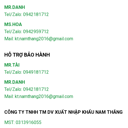
MR.DANH
Tel/Zalo: 0942181712
MS.HOA
Tel/Zalo: 0942959712
Mail: kt.namthang2016@gmail.com
HỖ TRỢ BẢO HÀNH
MR.TÀI
Tel/Zalo: 0949181712
MR.DANH
Tel/Zalo: 0942181712
Mail: kt.namthang2016@gmail.com
CÔNG TY TNHH TM DV XUẤT NHẬP KHẨU NAM THẮNG
MST: 0313916055