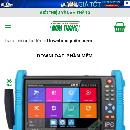
Skip
to
GIỚI THIỆU VỀ NAM THẮNG
content
Trang chủ
»
Tin tức
»
Download phần mềm
DOWNLOAD PHẦN MỀM
06
Th6