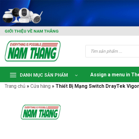
Skip
to
content
GIỚI THIỆU VỀ NAM THẮNG
Tìm
kiếm
sản
phẩm
Assign a menu in T
DANH MỤC SẢN PHẨM
Trang chủ
»
Cửa hàng
»
Thiết Bị Mạng Switch DrayTek Vigor