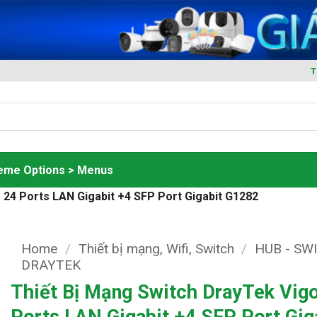
T
heme Options > Menus
 24 Ports LAN Gigabit +4 SFP Port Gigabit G1282
Home
/
Thiết bị mạng, Wifi, Switch
/
HUB - SW
DRAYTEK
Thiết Bị Mạng Switch DrayTek Vig
Ports LAN Gigabit +4 SFP Port Gig