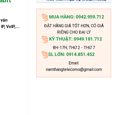
MUA HÀNG: 0942.959.712
 văn
ĐẶT HÀNG GIÁ TỐT HƠN, CÓ GIÁ
IP, VoIP,….
RIÊNG CHO ĐẠI LÝ
KỸ THUẬT: 0949.181.712
8H-17H
, THỨ 2 - THỨ 7
SL LỚN: 0914.851.452
Email:
namthangtelecoms@gmail.com