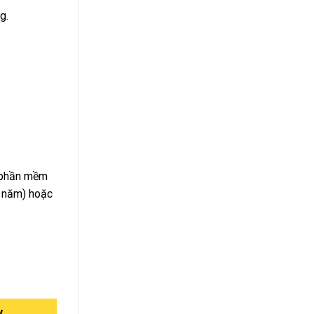
g.
/ phần mềm
g năm) hoặc
y