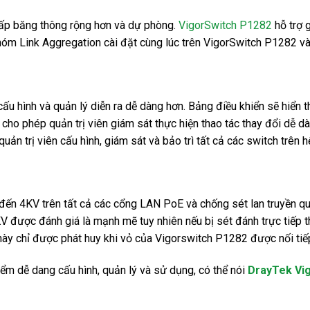
cấp băng thông rộng hơn và dự phòng.
VigorSwitch P1282
hỗ trợ 
hóm Link Aggregation cài đặt cùng lúc trên VigorSwitch P1282 v
cấu hình và quản lý diễn ra dễ dàng hơn. Bảng điều khiển sẽ hiển t
y cho phép quản trị viên giám sát thực hiện thao tác thay đổi dễ
ản trị viên cấu hình, giám sát và bảo trì tất cả các switch trên 
đến 4KV trên tất cả các cổng LAN PoE và chống sét lan truyền qua
KV được đánh giá là mạnh mẽ tuy nhiên nếu bị sét đánh trực tiếp th
ày chỉ được phát huy khi vỏ của Vigorswitch P1282 được nối tiếp
iểm dễ dang cấu hình, quản lý và sử dụng, có thể nói
DrayTek Vi