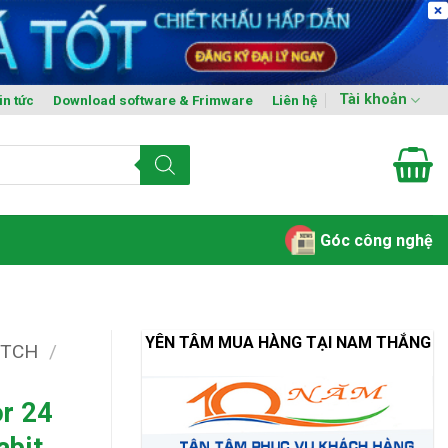
Tài khoản
in tức
Download software & Frimware
Liên hệ
Góc công nghệ
YÊN TÂM MUA HÀNG TẠI NAM THẮNG
ITCH
/
or 24
abit