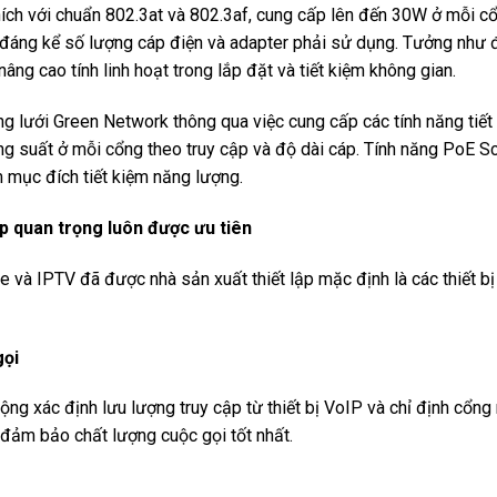
ích với chuẩn 802.3at và 802.3af, cung cấp lên đến 30W ở mỗi cổ
ệm đáng kể số lượng cáp điện và adapter phải sử dụng. Tưởng như đ
ng cao tính linh hoạt trong lắp đặt và tiết kiệm không gian.
 lưới Green Network thông qua việc cung cấp các tính năng tiết
ng suất ở mỗi cổng theo truy cập và độ dài cáp. Tính năng PoE Sc
 mục đích tiết kiệm năng lượng.
p quan trọng luôn được ưu tiên
ne và IPTV đã được nhà sản xuất thiết lập mặc định là các thiết b
gọi
ộng xác định lưu lượng truy cập từ thiết bị VoIP và chỉ định cổ
 đảm bảo chất lượng cuộc gọi tốt nhất.