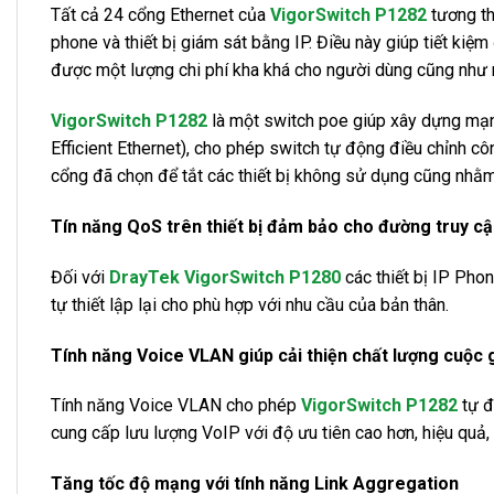
Tất cả 24 cổng Ethernet của
VigorSwitch P1282
tương th
phone và thiết bị giám sát bằng IP. Điều này giúp tiết ki
được một lượng chi phí kha khá cho người dùng cũng như nâ
VigorSwitch P1282
là một switch poe giúp xây dựng mạng
Efficient Ethernet), cho phép switch tự động điều chỉnh cô
cổng đã chọn để tắt các thiết bị không sử dụng cũng nhằm
Tín năng QoS trên thiết bị đảm bảo cho đường truy cậ
Đối với
DrayTek VigorSwitch P1280
các thiết bị IP Pho
tự thiết lập lại cho phù hợp với nhu cầu của bản thân.
Tính năng Voice VLAN giúp cải thiện chất lượng cuộc 
Tính năng Voice VLAN cho phép
VigorSwitch P1282
tự đ
cung cấp lưu lượng VoIP với độ ưu tiên cao hơn, hiệu quả,
Tăng tốc độ mạng với tính năng Link Aggregation