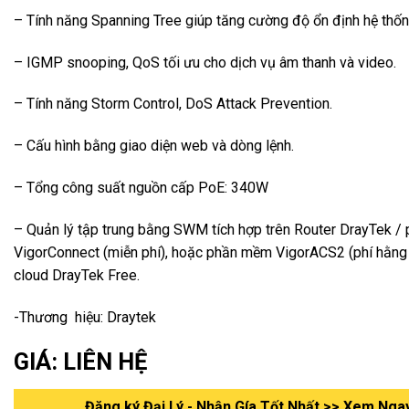
– Tính năng Spanning Tree giúp tăng cường độ ổn định hệ thốn
– IGMP snooping, QoS tối ưu cho dịch vụ âm thanh và video.
– Tính năng Storm Control, DoS Attack Prevention.
– Cấu hình bằng giao diện web và dòng lệnh.
– Tổng công suất nguồn cấp PoE: 340W
– Quản lý tập trung bằng SWM tích hợp trên Router DrayTek 
VigorConnect (miễn phí), hoặc phần mềm VigorACS2 (phí hằn
cloud DrayTek Free.
-Thương hiệu: Draytek
GIÁ: LIÊN HỆ
Đăng ký Đại Lý - Nhận Gía Tốt Nhất >> Xem Nga