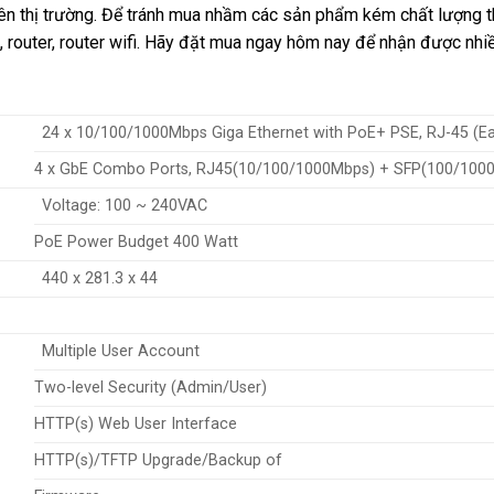
rên thị trường. Để tránh mua nhầm các sản phẩm kém chất lượng 
, router, router wifi. Hãy đặt mua ngay hôm nay để nhận được nhi
24 x 10/100/1000Mbps Giga Ethernet with PoE+ PSE, RJ-45 (Ea
4 x GbE Combo Ports, RJ45(10/100/1000Mbps) + SFP(100/100
Voltage: 100 ~ 240VAC
PoE Power Budget 400 Watt
440 x 281.3 x 44
Multiple User Account
Two-level Security (Admin/User)
HTTP(s) Web User Interface
HTTP(s)/TFTP Upgrade/Backup of