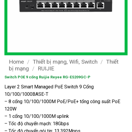
Home
/
Thiết bị mạng, Wifi, Switch
/
Thiết
bị mạng
/
RUIJIE
Switch POE 9 cổng Ruijie Reyee RG-ES209GC-P
Layer 2 Smart Managed PoE Switch 9 Cổng
10/100/1000BASE-T
– 8 cổng 10/100/1000M PoE/PoE+ tổng công suất PoE
120W
– 1 cổng 10/100/1000M uplink
– Tốc độ chuyển mạch: 18Gbps
– Tốc độ chuyển gói tin: 13.392Mpps