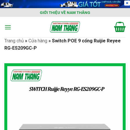
Skip
to
GIỚI THIỆU VỀ NAM THẮNG
content
Trang chủ
»
Cửa hàng
»
Switch POE 9 cổng Ruijie Reyee
RG-ES209GC-P