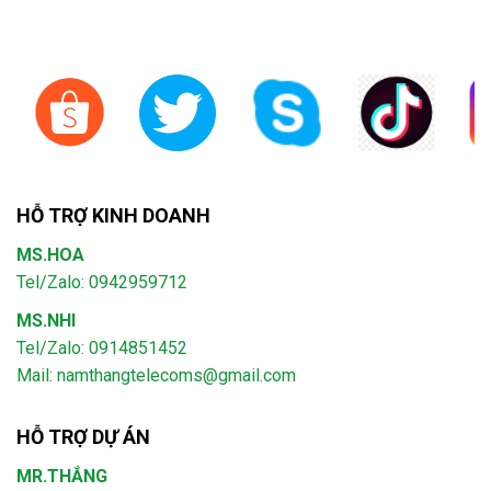
HỖ TRỢ KINH DOANH
MS.HOA
Tel/Zalo: 0942959712
MS.NHI
Tel/Zalo: 0914851452
Mail:
namthangtelecoms@gmail.com
HỖ TRỢ DỰ ÁN
MR.THẮNG