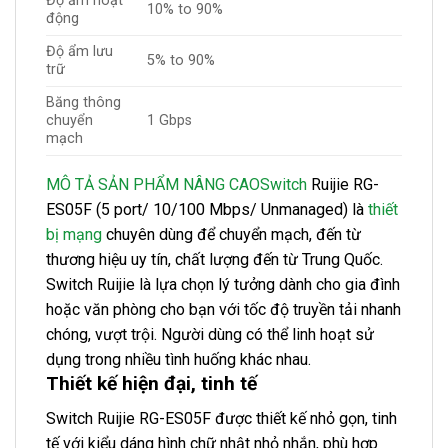
Độ ẩm hoạt
10% to 90%
động
Độ ẩm lưu
5% to 90%
trữ
Băng thông
chuyển
1 Gbps
mạch
MÔ TẢ SẢN PHẨM NÂNG CAO
Switch
Ruijie RG-
ES05F (5 port/ 10/100 Mbps/ Unmanaged) là
thiết
bị mạng
chuyên dùng để chuyển mạch, đến từ
thương hiệu uy tín, chất lượng đến từ Trung Quốc.
Switch Ruijie là lựa chọn lý tưởng dành cho gia đình
hoặc văn phòng cho bạn với tốc độ truyền tải nhanh
chóng, vượt trội. Người dùng có thể linh hoạt sử
dụng trong nhiều tình huống khác nhau.
Thiết kế hiện đại, tinh tế
Switch Ruijie RG-ES05F được thiết kế nhỏ gọn, tinh
tế với kiểu dáng hình chữ nhật nhỏ nhắn, phù hợp