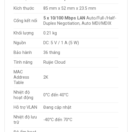
Kích thước
85 mm x 52 mm x 23.5 mm
5 x 10/100 Mbps LAN
Auto/Full-/Half-
Cổng kết nối
Duplex Negotiation, Auto MDI/MDIX
Khối lượng
0.21 kg
Nguồn
DC: 5 V / 1 A (5 W)
Bảo hành
36 tháng
Tính năng
Ruijie Cloud
MAC
Address
2K
Table
Nhiệt độ
0°C đến 40°C
hoạt động
Hỗ trợ VLAN
Đang cập nhật
Nhiệt độ lưu
-40°C đến 70°C
trữ