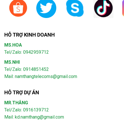
HỖ TRỢ KINH DOANH
MS.HOA
Tel/Zalo: 0942959712
MS.NHI
Tel/Zalo: 0914851452
Mail:
namthangtelecoms@gmail.com
HỖ TRỢ DỰ ÁN
MR.THẮNG
Tel/Zalo: 0916139712
Mail: kd.namthang@gmail.com