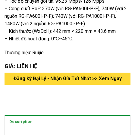
– Tốc độ chuyển gói tin: 95.23 Mpps/126 Mpps
– Công suất PoE: 370W (với RG-PA600I-P-F), 740W (với 2
nguồn RG-PA600I-P-F); 740W (với RG-PA1000I-P-F),
1480W (với 2 nguồn RG-PA1000I-P-F).
– Kích thước (WxDxH): 442 mm × 220 mm × 43.6 mm.
– Nhiệt độ hoạt động: 0°C~45°C.
Thương hiệu: Ruijie
GIÁ: LIÊN HỆ
Đăng ký Đại Lý - Nhận Gía Tốt Nhất >> Xem Ngay
Description