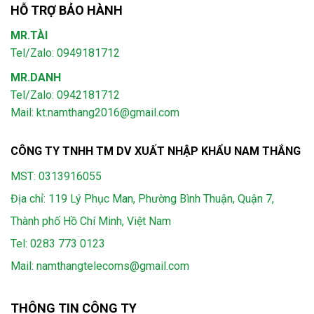
HỖ TRỢ BẢO HÀNH
MR.TÀI
Tel/Zalo: 0949181712
MR.DANH
Tel/Zalo: 0942181712
Mail: kt.namthang2016@gmail.com
CÔNG TY TNHH TM DV XUẤT NHẬP KHẨU NAM THẮNG
MST: 0313916055
Địa chỉ: 119 Lý Phục Man, Phường Bình Thuận, Quận 7,
Thành phố Hồ Chí Minh, Việt Nam
Tel:
0283 773 0123
Mail:
namthangtelecoms@gmail.com
THÔNG TIN CÔNG TY