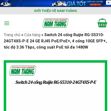
Skip
to
GIỚI THIỆU VỀ NAM THẮNG
content
Trang chủ
»
Cửa hàng
»
Switch 24 cổng Ruijie RG-S5310-
24GT4XS-P-E 24 GE RJ45 PoE/PoE+, 4 cổng 10GE SFP+,
tốc độ 3.36 Tbps, công suất PoE tối đa 1480W