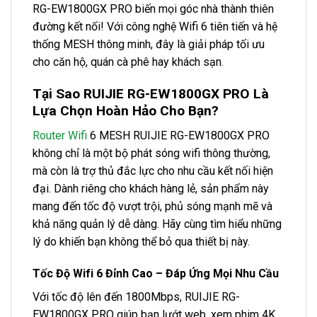
RG-EW1800GX PRO biến mọi góc nhà thành thiên
đường kết nối! Với công nghệ Wifi 6 tiên tiến và hệ
thống MESH thông minh, đây là giải pháp tối ưu
cho căn hộ, quán cà phê hay khách sạn.
Tại Sao RUIJIE RG-EW1800GX PRO Là
Lựa Chọn Hoàn Hảo Cho Bạn?
Router Wifi
6 MESH RUIJIE RG-EW1800GX PRO
không chỉ là một bộ phát sóng wifi thông thường,
mà còn là trợ thủ đắc lực cho nhu cầu kết nối hiện
đại. Dành riêng cho khách hàng lẻ, sản phẩm này
mang đến tốc độ vượt trội, phủ sóng mạnh mẽ và
khả năng quản lý dễ dàng. Hãy cùng tìm hiểu những
lý do khiến bạn không thể bỏ qua thiết bị này.
Tốc Độ Wifi 6 Đỉnh Cao – Đáp Ứng Mọi Nhu Cầu
Với tốc độ lên đến 1800Mbps, RUIJIE RG-
EW1800GX PRO giúp bạn lướt web, xem phim 4K