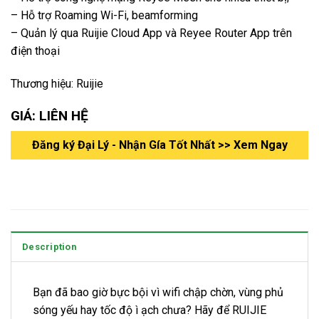
– Hỗ trợ Roaming Wi-Fi, beamforming
– Quản lý qua Ruijie Cloud App và Reyee Router App trên
điện thoại
Thương hiệu: Ruijie
GIÁ: LIÊN HỆ
Đăng ký Đại Lý - Nhận Gía Tốt Nhất >> Xem Ngay
Description
Bạn đã bao giờ bực bội vì wifi chập chờn, vùng phủ
sóng yếu hay tốc độ ì ạch chưa? Hãy để RUIJIE