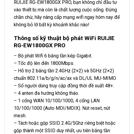
RUIJIE RG-EW1800GX PRO, bạn không chỉ đầu tư
vào thiết bị mà còn là chất lượng cuộc sống. Đừng
chần chừ, hãy nâng cấp mạng wifi ngay hôm nay để
không bỏ lỡ bất kỳ khoảnh khắc nào!
Thông số kỹ thuật bộ phát WiFi RUIJIE
RG-EW1800GX PRO
– Bộ phát Wifi 6 băng tần kép Gigabit.
– Tốc độ lên đến 1800Mbps.
– Hỗ trợ 2 băng tần 2.4GHz (2×2) và 5GHz (2×2)
chuẩn 802.11a/b/g/n/ac/ax và DL/UL MU-MIMO
– Số người dùng truy cập đồng thời đề xuất 48+.
– 4 anten đa hướng không tháo.
– 1 cổng WAN 10/100/1000, 4 cổng LAN
10/100/1000 (Auto MDI/MDIX). Nút reset, nút
mesh.
– Tách hoặc gộp SSID 2.4G/5Ghz riêng biệt hoặc
gộp thành một SSID duy nhất, ưu tiên băng tần