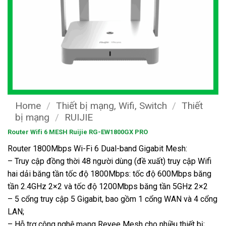
Home
/
Thiết bị mạng, Wifi, Switch
/
Thiết
bị mạng
/
RUIJIE
Router Wifi 6 MESH Ruijie RG-EW1800GX PRO
Router 1800Mbps Wi-Fi 6 Dual-band Gigabit Mesh:
– Truy cập đồng thời 48 người dùng (đề xuất) truy cập Wifi
hai dải băng tần tốc độ 1800Mbps: tốc độ 600Mbps băng
tần 2.4GHz 2×2 và tốc độ 1200Mbps băng tần 5GHz 2×2
– 5 cổng truy cập 5 Gigabit, bao gồm 1 cổng WAN và 4 cổng
LAN;
– Hỗ trợ công nghệ mạng Reyee Mesh cho nhiều thiết bị;