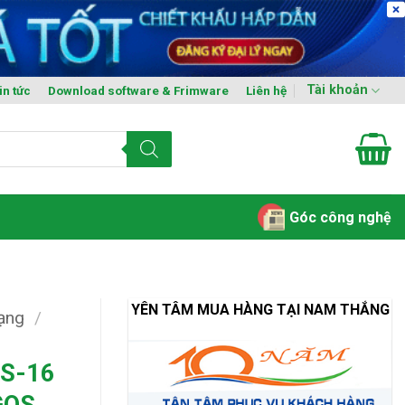
Tài khoản
in tức
Download software & Frimware
Liên hệ
Góc công nghệ
YÊN TÂM MUA HÀNG TẠI NAM THẮNG
mạng
/
WS-16
GOS