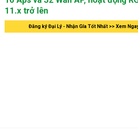
11.x trở lên
Đăng ký Đại Lý - Nhận Gía Tốt Nhất >> Xem Nga