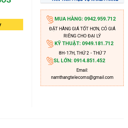
MUA HÀNG: 0942.959.712
y
ĐẶT HÀNG GIÁ TỐT HƠN, CÓ GIÁ
RIÊNG CHO ĐẠI LÝ
KỸ THUẬT: 0949.181.712
8H-17H
, THỨ 2 - THỨ 7
SL LỚN: 0914.851.452
Email:
namthangtelecoms@gmail.com