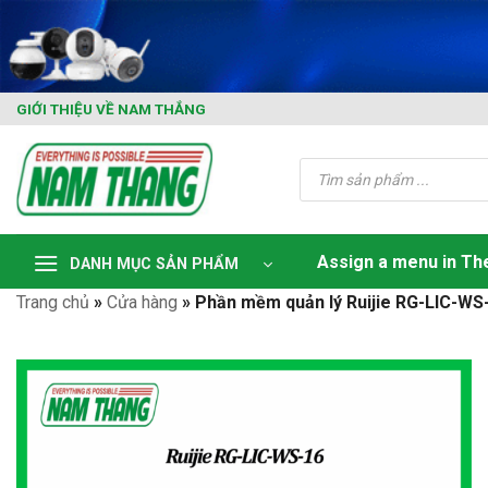
Skip
to
content
GIỚI THIỆU VỀ NAM THẮNG
Tìm
kiếm
sản
phẩm
Assign a menu in T
DANH MỤC SẢN PHẨM
Trang chủ
»
Cửa hàng
»
Phần mềm quản lý Ruijie RG-LIC-WS-