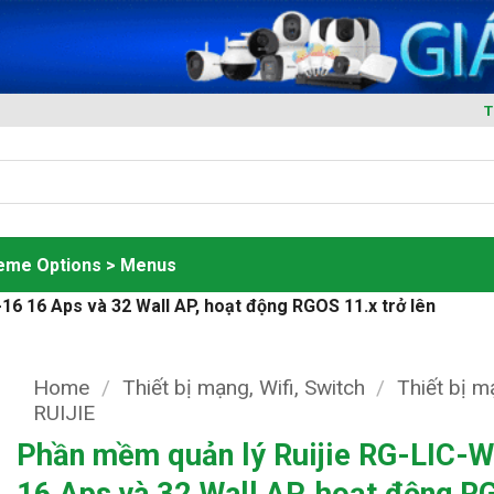
T
heme Options > Menus
16 16 Aps và 32 Wall AP, hoạt động RGOS 11.x trở lên
Home
/
Thiết bị mạng, Wifi, Switch
/
Thiết bị 
RUIJIE
Phần mềm quản lý Ruijie RG-LIC-
16 Aps và 32 Wall AP, hoạt động R