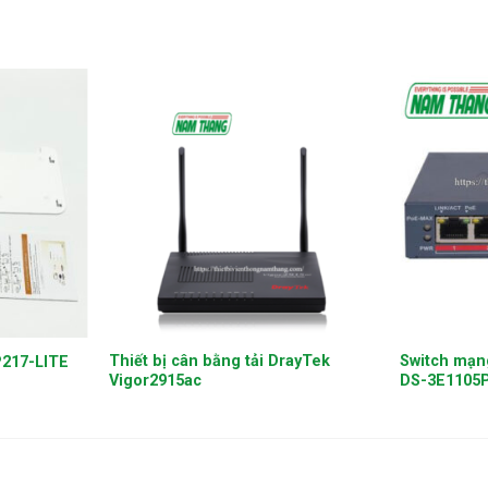
+
+
Thiết bị cân bằng tải DrayTek
Switch mạn
P217-LITE
Vigor2915ac
DS-3E1105P