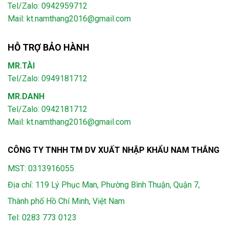
Tel/Zalo: 0942959712
Mail: kt.namthang2016@gmail.com
HỖ TRỢ BẢO HÀNH
MR.TÀI
Tel/Zalo: 0949181712
MR.DANH
Tel/Zalo: 0942181712
Mail: kt.namthang2016@gmail.com
CÔNG TY TNHH TM DV XUẤT NHẬP KHẨU NAM THẮNG
MST: 0313916055
Địa chỉ: 119 Lý Phục Man, Phường Bình Thuận, Quận 7,
Thành phố Hồ Chí Minh, Việt Nam
Tel:
0283 773 0123