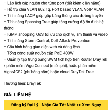
– Lập lịch cấp nguồn cho từng port (tiết kiệm điện năng)
– Hỗ trợ chia VLAN 802.1q, Port based VLAN, VoIP VLAN
– Tính năng LACP giúp gộp băng thông các đường truyền
– Tính năng Spanning Tree giúp tăng cường độ ổn định hệ
thống
– IGMP snooping, QoS tối ưu cho dịch vụ âm thanh và video
– Tính năng Storm Control, DoS Attack Prevention
– Cấu hình bằng giao diện web và dòng lệnh.
– Tổng công suất nguồn cấp PoE: 400W
– Quản lý tập trung bằng SWM tích hợp trên Router DrayTek
/ phần mềm VigorConnect (miễn phí), hoặc phần mềm
VigorACS2 (phí hằng năm) hoặc cloud DrayTek Free
Thương hiệu: DrayTek
GIÁ: LIÊN HỆ
Đăng ký Đại Lý - Nhận Gía Tốt Nhất >> Xem Ngay