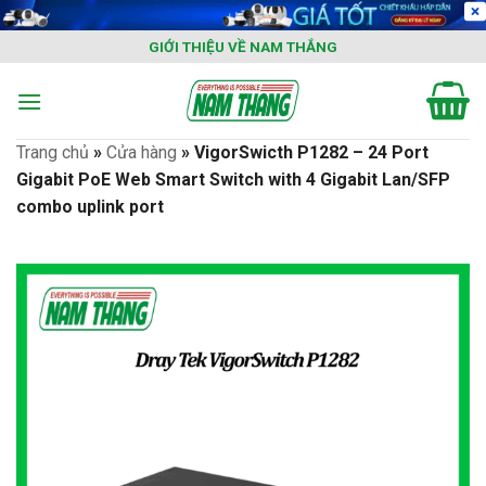
Skip
to
GIỚI THIỆU VỀ NAM THẮNG
content
Trang chủ
»
Cửa hàng
»
VigorSwicth P1282 – 24 Port
Gigabit PoE Web Smart Switch with 4 Gigabit Lan/SFP
combo uplink port