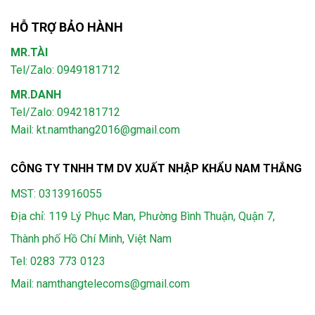
HỖ TRỢ BẢO HÀNH
MR.TÀI
Tel/Zalo: 0949181712
MR.DANH
Tel/Zalo: 0942181712
Mail: kt.namthang2016@gmail.com
CÔNG TY TNHH TM DV XUẤT NHẬP KHẨU NAM THẮNG
MST: 0313916055
Địa chỉ: 119 Lý Phục Man, Phường Bình Thuận, Quận 7,
Thành phố Hồ Chí Minh, Việt Nam
Tel:
0283 773 0123
Mail:
namthangtelecoms@gmail.com