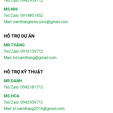
Tel/Zalo: 0942959712
MS.NHI
Tel/Zalo: 0914851452
Mail:
namthangtelecoms@gmail.com
HỖ TRỢ DỰ ÁN
MR.THẮNG
Tel/Zalo: 0916139712
Mail: kd.namthang@gmail.com
HỖ TRỢ KỸ THUẬT
MR.DANH
Tel/Zalo: 0942181712
MS.HOA
Tel/Zalo: 0942959712
Mail: kt.namthang2016@gmail.com