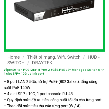
Home
/
Thiết bị mạng, Wifi, Switch
/
HUB -
SWITCH
/
DRAYTEK
VigorSwitch PQ2121x- 8 Port 2.5GbE PoE L2+ Managed Switch with
4 slot SFP+ 10G uplink port
– 8 port LAN 2.5Gb, hỗ trợ PoE+ (802.3af/at), tổng công
suất PoE 140W.
– 4 slot SFP+ 10G, 1 port console RJ-45.
– Quy định mức độ ưu tiên, công suất tối đa cho từng port.
– Theo dõi mức tiêu thụ của từng port (W / A).