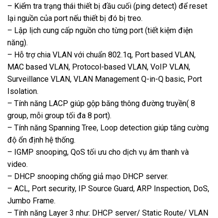
– Kiểm tra trạng thái thiết bị đầu cuối (ping detect) để reset
lại nguồn của port nếu thiết bị đó bị treo.
– Lập lịch cung cấp nguồn cho từng port (tiết kiệm điện
năng).
– Hỗ trợ chia VLAN với chuẩn 802.1q, Port based VLAN,
MAC based VLAN, Protocol-based VLAN, VoIP VLAN,
Surveillance VLAN, VLAN Management Q-in-Q basic, Port
Isolation.
– Tính năng LACP giúp gộp băng thông đường truyền( 8
group, mỗi group tối đa 8 port).
– Tính năng Spanning Tree, Loop detection giúp tăng cường
độ ổn định hệ thống.
– IGMP snooping, QoS tối ưu cho dịch vụ âm thanh và
video.
– DHCP snooping chống giả mạo DHCP server.
– ACL, Port security, IP Source Guard, ARP Inspection, DoS,
Jumbo Frame.
– Tính năng Layer 3 như: DHCP server/ Static Route/ VLAN