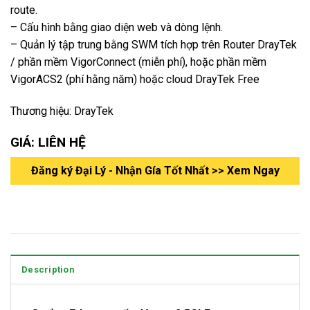
route.
– Cấu hình bằng giao diện web và dòng lệnh.
– Quản lý tập trung bằng SWM tích hợp trên Router DrayTek
/ phần mềm VigorConnect (miễn phí), hoặc phần mềm
VigorACS2 (phí hằng năm) hoặc cloud DrayTek Free
Thương hiệu: DrayTek
GIÁ: LIÊN HỆ
Đăng ký Đại Lý - Nhận Gía Tốt Nhất >> Xem Ngay
Description