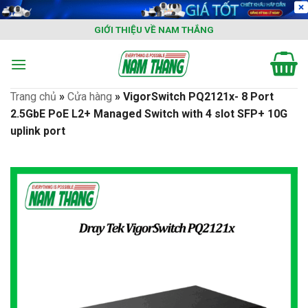
Skip
to
GIỚI THIỆU VỀ NAM THẮNG
content
Trang chủ
»
Cửa hàng
»
VigorSwitch PQ2121x- 8 Port
2.5GbE PoE L2+ Managed Switch with 4 slot SFP+ 10G
uplink port