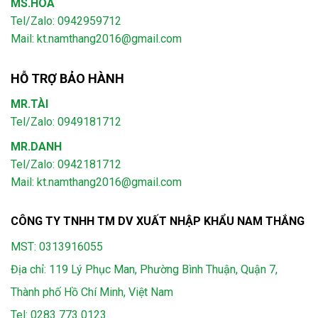
MS.HOA
Tel/Zalo: 0942959712
Mail: kt.namthang2016@gmail.com
HỖ TRỢ BẢO HÀNH
MR.TÀI
Tel/Zalo: 0949181712
MR.DANH
Tel/Zalo: 0942181712
Mail: kt.namthang2016@gmail.com
CÔNG TY TNHH TM DV XUẤT NHẬP KHẨU NAM THẮNG
MST: 0313916055
Địa chỉ: 119 Lý Phục Man, Phường Bình Thuận, Quận 7,
Thành phố Hồ Chí Minh, Việt Nam
Tel:
0283 773 0123