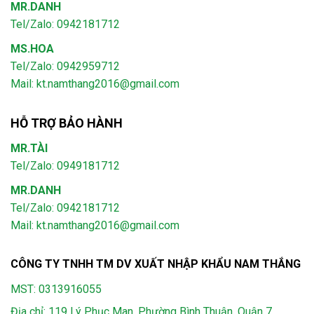
MR.DANH
Tel/Zalo: 0942181712
MS.HOA
Tel/Zalo: 0942959712
Mail: kt.namthang2016@gmail.com
HỖ TRỢ BẢO HÀNH
MR.TÀI
Tel/Zalo: 0949181712
MR.DANH
Tel/Zalo: 0942181712
Mail: kt.namthang2016@gmail.com
CÔNG TY TNHH TM DV XUẤT NHẬP KHẨU NAM THẮNG
MST: 0313916055
Địa chỉ: 119 Lý Phục Man, Phường Bình Thuận, Quận 7,