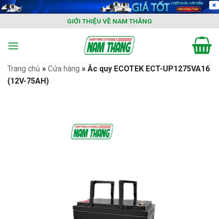
Skip
to
GIỚI THIỆU VỀ NAM THẮNG
content
Trang chủ
»
Cửa hàng
»
Ắc quy ECOTEK ECT-UP1275VA16
(12V-75AH)