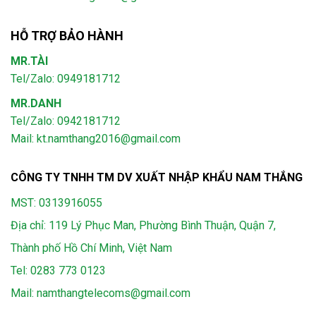
HỖ TRỢ BẢO HÀNH
MR.TÀI
Tel/Zalo: 0949181712
MR.DANH
Tel/Zalo: 0942181712
Mail: kt.namthang2016@gmail.com
CÔNG TY TNHH TM DV XUẤT NHẬP KHẨU NAM THẮNG
MST: 0313916055
Địa chỉ: 119 Lý Phục Man, Phường Bình Thuận, Quận 7,
Thành phố Hồ Chí Minh, Việt Nam
Tel:
0283 773 0123
Mail:
namthangtelecoms@gmail.com