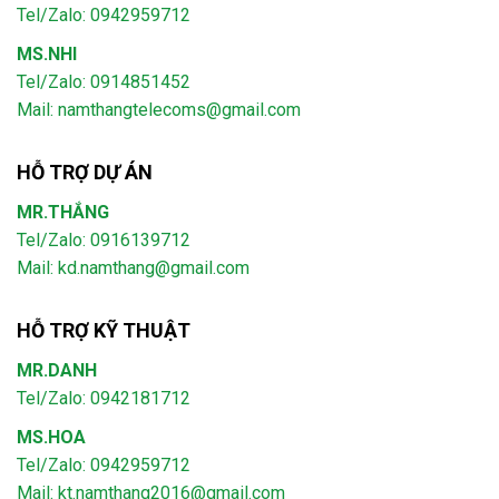
Tel/Zalo: 0942959712
MS.NHI
Tel/Zalo: 0914851452
Mail:
namthangtelecoms@gmail.com
HỖ TRỢ DỰ ÁN
MR.THẮNG
Tel/Zalo: 0916139712
Mail: kd.namthang@gmail.com
HỖ TRỢ KỸ THUẬT
MR.DANH
Tel/Zalo: 0942181712
MS.HOA
Tel/Zalo: 0942959712
Mail: kt.namthang2016@gmail.com