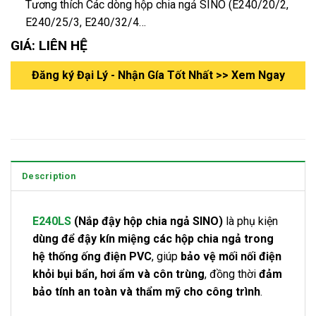
Tương thích Các dòng hộp chia ngả SINO (E240/20/2,
E240/25/3, E240/32/4…
GIÁ: LIÊN HỆ
Đăng ký Đại Lý - Nhận Gía Tốt Nhất >> Xem Ngay
Description
E240LS
(Nắp đậy hộp chia ngả SINO)
là phụ kiện
dùng để đậy kín miệng các hộp chia ngả trong
hệ thống ống điện PVC
, giúp
bảo vệ mối nối điện
khỏi bụi bẩn, hơi ẩm và côn trùng
, đồng thời
đảm
bảo tính an toàn và thẩm mỹ cho công trình
.