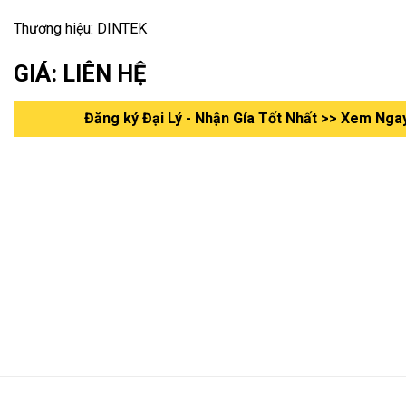
Thương hiệu: DINTEK
GIÁ: LIÊN HỆ
Đăng ký Đại Lý - Nhận Gía Tốt Nhất >> Xem Nga