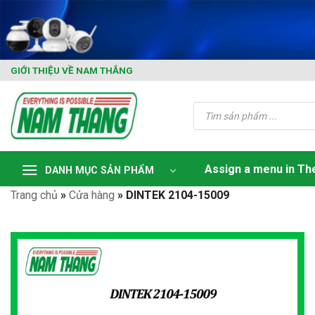
Skip
to
content
GIỚI THIỆU VỀ NAM THẮNG
Tìm
kiếm
sản
phẩm
Assign a menu in T
DANH MỤC SẢN PHẨM
Trang chủ
»
Cửa hàng
»
DINTEK 2104-15009