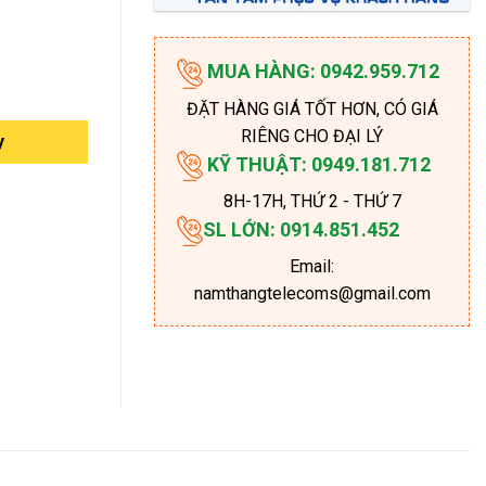
MUA HÀNG: 0942.959.712
ĐẶT HÀNG GIÁ TỐT HƠN, CÓ GIÁ
RIÊNG CHO ĐẠI LÝ
y
KỸ THUẬT: 0949.181.712
8H-17H
, THỨ 2 - THỨ 7
SL LỚN: 0914.851.452
Email:
namthangtelecoms@gmail.com