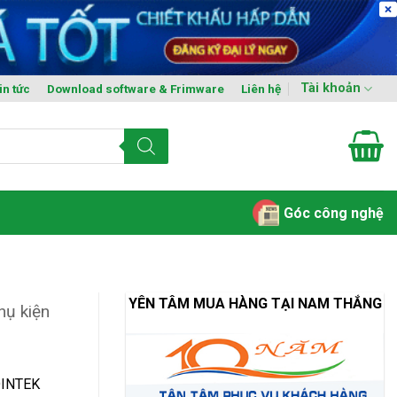
Tài khoản
in tức
Download software & Frimware
Liên hệ
Góc công nghệ
YÊN TÂM MUA HÀNG TẠI NAM THẮNG
hụ kiện
 DINTEK