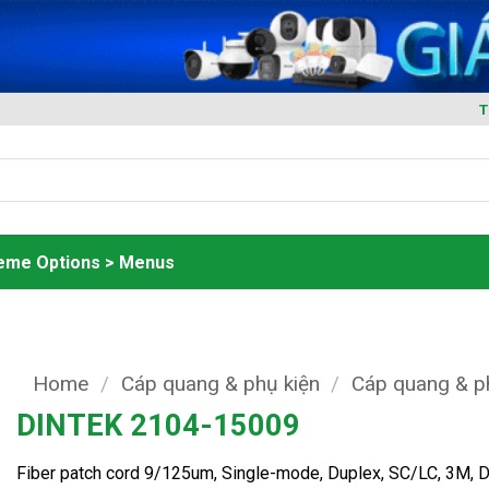
T
heme Options > Menus
Home
/
Cáp quang & phụ kiện
/
Cáp quang & p
DINTEK 2104-15009
Fiber patch cord 9/125um, Single-mode, Duplex, SC/LC, 3M,