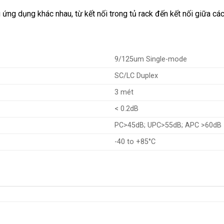
ứng dụng khác nhau, từ kết nối trong tủ rack đến kết nối giữa các 
9/125um Single-mode
SC/LC Duplex
3 mét
< 0.2dB
PC>45dB; UPC>55dB; APC >60dB
-40 to +85°C