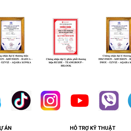
Ự ÁN
HỖ TRỢ KỸ THUẬT