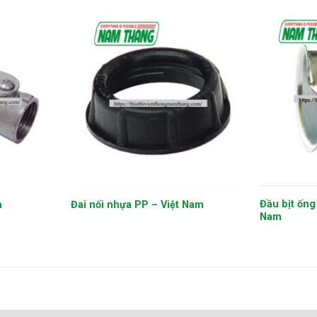
+
+
Đầu bịt ống 
m
Đai nối nhựa PP – Việt Nam
Nam