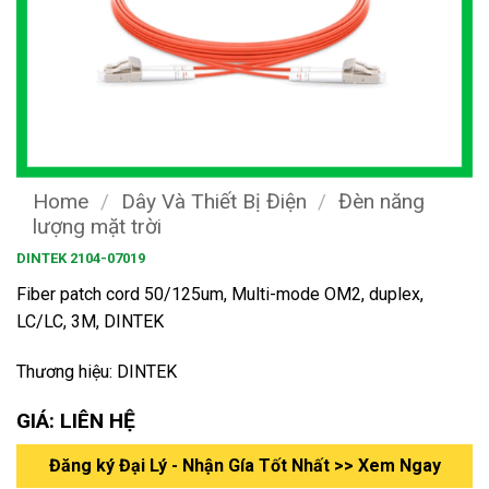
Home
/
Dây Và Thiết Bị Điện
/
Đèn năng
lượng mặt trời
DINTEK 2104-07019
Fiber patch cord 50/125um, Multi-mode OM2, duplex,
LC/LC, 3M, DINTEK
Thương hiệu: DINTEK
GIÁ: LIÊN HỆ
Đăng ký Đại Lý - Nhận Gía Tốt Nhất >> Xem Ngay